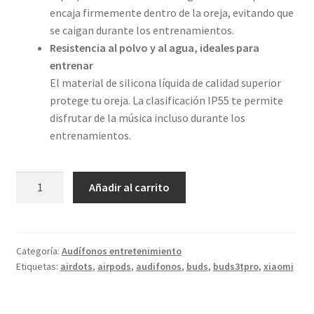
encaja firmemente dentro de la oreja, evitando que
se caigan durante los entrenamientos.
Resistencia al polvo y al agua, ideales para
entrenar
El material de silicona líquida de calidad superior
protege tu oreja. La clasificación IP55 te permite
disfrutar de la música incluso durante los
entrenamientos.
Xiaomi
Añadir al carrito
Buds
3T
Pro
cantidad
Categoría:
Audífonos entretenimiento
Etiquetas:
airdots
,
airpods
,
audifonos
,
buds
,
buds3tpro
,
xiaomi