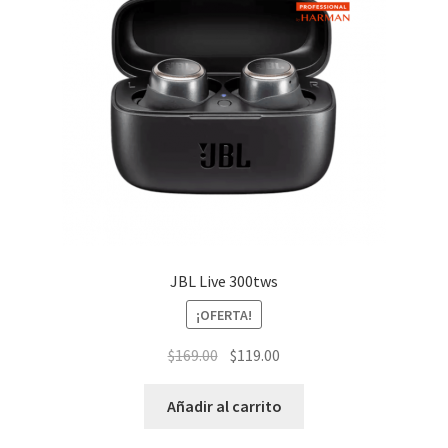
JBL Live 300tws
¡OFERTA!
El
El
$
169.00
$
119.00
precio
precio
original
actual
Añadir al carrito
era:
es: