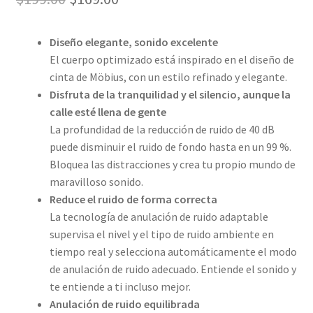
precio
precio
Diseño elegante, sonido excelente
original
actual
El cuerpo optimizado está inspirado en el diseño de
era:
es:
cinta de Möbius, con un estilo refinado y elegante.
Disfruta de la tranquilidad y el silencio, aunque la
$199.00.
$169.00.
calle esté llena de gente
La profundidad de la reducción de ruido de 40 dB
puede disminuir el ruido de fondo hasta en un 99 %.
Bloquea las distracciones y crea tu propio mundo de
maravilloso sonido.
Reduce el ruido de forma correcta
La tecnología de anulación de ruido adaptable
supervisa el nivel y el tipo de ruido ambiente en
tiempo real y selecciona automáticamente el modo
de anulación de ruido adecuado. Entiende el sonido y
te entiende a ti incluso mejor.
Anulación de ruido equilibrada