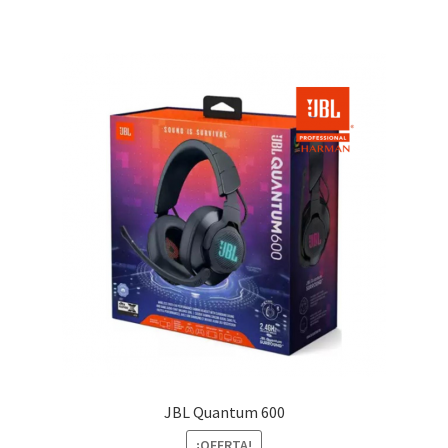
$169.00.
$119.00.
JBL Quantum 600
¡OFERTA!