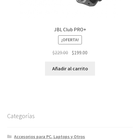
JBL Club PRO+
¡OFERTA!
El
El
$
229.00
$
199.00
precio
precio
original
actual
Añadir al carrito
era:
es:
$229.00.
$199.00.
Categorías
Accesorios para PC, Laptops y Otros