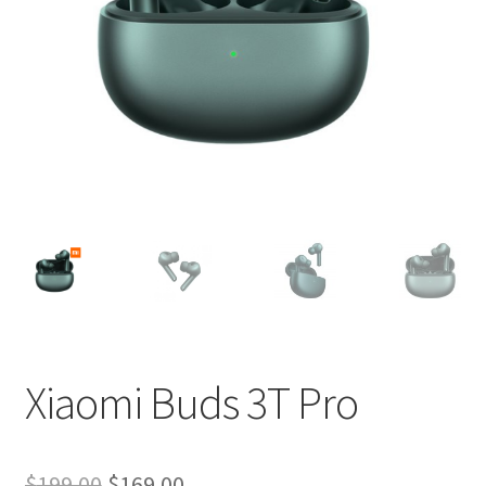
Xiaomi Buds 3T Pro
El
El
$
199.00
$
169.00