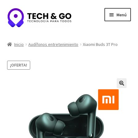
Ir
Ir
Menú
a
al
la
contenido
navegación
Inicio
Inicio
Audífonos entretenimiento
Xiaomi Buds 3T Pro
Contacto
¡OFERTA!
Portafolio y Confianza
Privacidad y seguridad
Tienda