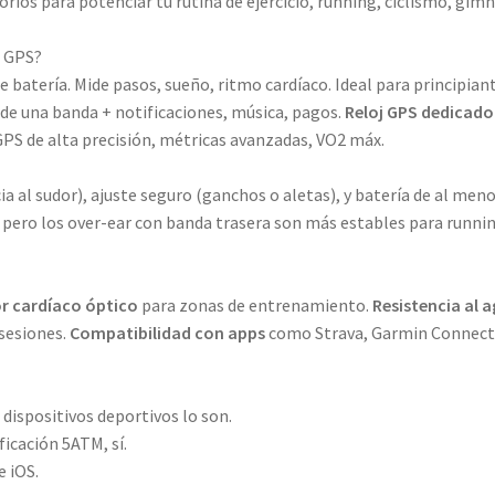
rios para potenciar tu rutina de ejercicio, running, ciclismo, gim
j GPS?
 batería. Mide pasos, sueño, ritmo cardíaco. Ideal para principiant
de una banda + notificaciones, música, pagos.
Reloj GPS dedicado
. GPS de alta precisión, métricas avanzadas, VO2 máx.
ia al sudor), ajuste seguro (ganchos o aletas), y batería de al meno
 pero los over-ear con banda trasera son más estables para runni
r cardíaco óptico
para zonas de entrenamiento.
Resistencia al 
sesiones.
Compatibilidad con apps
como Strava, Garmin Connect
 dispositivos deportivos lo son.
ficación 5ATM, sí.
e iOS.