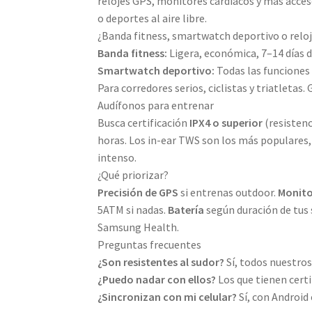
relojes GPS, monitores cardíacos y más acceso
o deportes al aire libre.
¿Banda fitness, smartwatch deportivo o relo
Banda fitness:
Ligera, económica, 7–14 días de
Smartwatch deportivo:
Todas las funciones 
Para corredores serios, ciclistas y triatletas
Audífonos para entrenar
Busca certificación
IPX4 o superior
(resistenc
horas. Los in-ear TWS son los más populares,
intenso.
¿Qué priorizar?
Precisión de GPS
si entrenas outdoor.
Monito
5ATM si nadas.
Batería
según duración de tus 
Samsung Health.
Preguntas frecuentes
¿Son resistentes al sudor?
Sí, todos nuestros
¿Puedo nadar con ellos?
Los que tienen certi
¿Sincronizan con mi celular?
Sí, con Android 