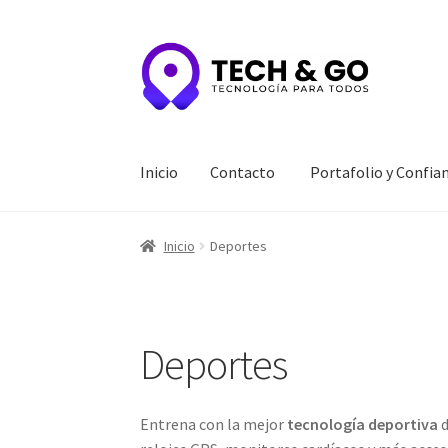
Ir
Ir
a
al
la
contenido
navegación
Inicio
Contacto
Portafolio y Confia
Inicio
Contacto
Portafolio y Confianza
Privac
Inicio
Deportes
Deportes
Entrena con la mejor
tecnología deportiva
d