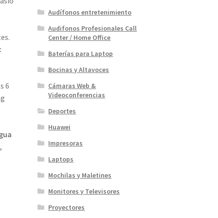
nasio
Audífonos entretenimiento
Audifonos Profesionales Call
es.
Center / Home Office
:
Baterías para Laptop
Bocinas y Altavoces
s 6
Cámaras Web &
Videoconferencias
ng
Deportes
Huawei
agua
Impresoras
,
Laptops
Mochilas y Maletines
Monitores y Televisores
Proyectores