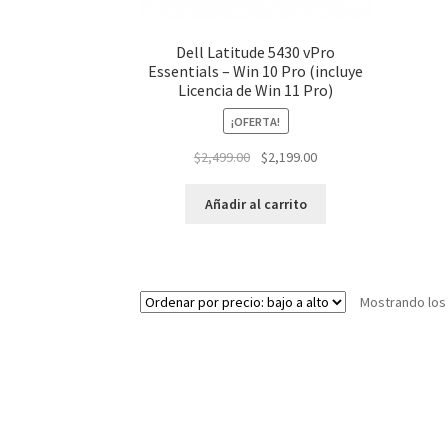
Dell Latitude 5430 vPro
Essentials – Win 10 Pro (incluye
Licencia de Win 11 Pro)
¡OFERTA!
El
El
$
2,499.00
$
2,199.00
precio
precio
original
actual
Añadir al carrito
era:
es:
$2,499.00.
$2,199.00.
Mostrando los