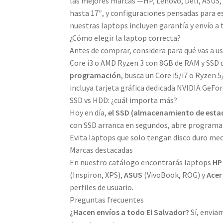
las mejores marcas —HP, Lenovo, Dell, ASUS,
hasta 17″, y configuraciones pensadas para e
nuestras laptops incluyen garantía y envío a 
¿Cómo elegir la laptop correcta?
Antes de comprar, considera para qué vas a us
Core i3 o AMD Ryzen 3 con 8GB de RAM y SSD d
programación
, busca un Core i5/i7 o Ryzen
incluya tarjeta gráfica dedicada NVIDIA GeFo
SSD vs HDD: ¿cuál importa más?
Hoy en día,
el SSD (almacenamiento de estad
con SSD arranca en segundos, abre programas c
Evita laptops que solo tengan disco duro me
Marcas destacadas
En nuestro catálogo encontrarás laptops
HP
(Inspiron, XPS),
ASUS
(VivoBook, ROG) y
Acer
perfiles de usuario.
Preguntas frecuentes
¿Hacen envíos a todo El Salvador?
Sí, enviam