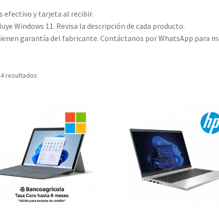
efectivo y tarjeta al recibir.
luye Windows 11. Revisa la descripción de cada producto.
ienen garantía del fabricante. Contáctanos por WhatsApp para m
Ordenado
 4 resultados
por
precio:
bajo
a
alto