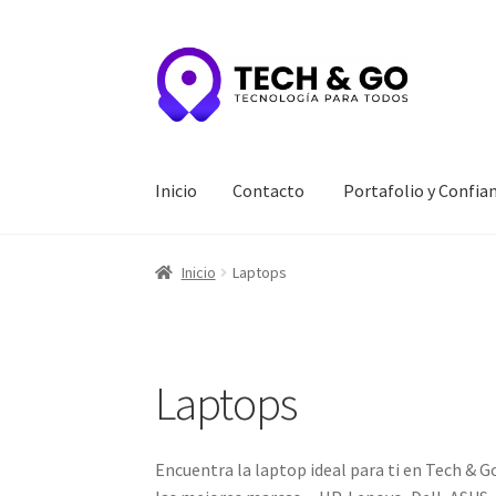
Ir
Ir
a
al
la
contenido
navegación
Inicio
Contacto
Portafolio y Confia
Inicio
Contacto
Portafolio y Confianza
Privac
Inicio
Laptops
Laptops
Encuentra la laptop ideal para ti en Tech & G