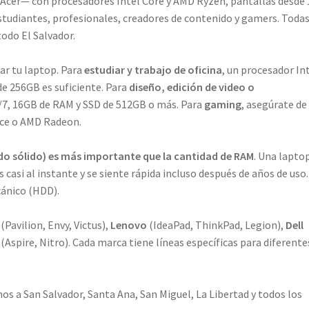
 Acer— con procesadores Intel Core y AMD Ryzen, pantallas desde 
studiantes, profesionales, creadores de contenido y gamers. Toda
todo El Salvador.
ar tu laptop. Para
estudiar y trabajo de oficina
, un procesador In
e 256GB es suficiente. Para
diseño, edición de video o
 5/7, 16GB de RAM y SSD de 512GB o más. Para
gaming
, asegúrate de
rce o AMD Radeon.
o sólido) es más importante que la cantidad de RAM
. Una lapto
asi al instante y se siente rápida incluso después de años de uso.
cánico (HDD).
(Pavilion, Envy, Victus),
Lenovo
(IdeaPad, ThinkPad, Legion),
Dell
(Aspire, Nitro). Cada marca tiene líneas específicas para diferente
os a San Salvador, Santa Ana, San Miguel, La Libertad y todos los