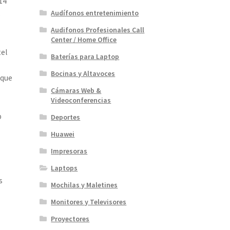
14″
Audífonos entretenimiento
s
Audifonos Profesionales Call
Center / Home Office
tel
Baterías para Laptop
Bocinas y Altavoces
 que
Cámaras Web &
Videoconferencias
p
Deportes
Huawei
Impresoras
Laptops
s
Mochilas y Maletines
Monitores y Televisores
Proyectores