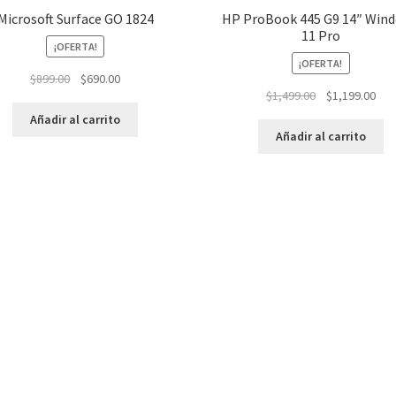
Microsoft Surface GO 1824
HP ProBook 445 G9 14″ Win
11 Pro
¡OFERTA!
¡OFERTA!
El
El
$
899.00
$
690.00
El
El
$
1,499.00
$
1,199.00
precio
precio
precio
pre
original
actual
Añadir al carrito
original
actu
era:
es:
Añadir al carrito
era:
es:
$899.00.
$690.00.
$1,499.00.
$1,1