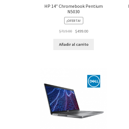
HP 14″ Chromebook Pentium
N5030
¡OFERTA!
El
El
$
719.00
$
499.00
precio
precio
original
actual
Añadir al carrito
era:
es:
$719.00.
$499.00.