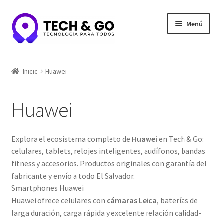
Ir
Ir
Menú
a
al
la
contenido
navegación
Inicio
Inicio
Huawei
Contacto
Huawei
Portafolio y Confianza
Privacidad y seguridad
Explora el ecosistema completo de
Huawei
en Tech & Go:
celulares, tablets, relojes inteligentes, audífonos, bandas
Tienda
fitness y accesorios. Productos originales con garantía del
fabricante y envío a todo El Salvador.
Smartphones Huawei
Huawei ofrece celulares con
cámaras Leica
, baterías de
larga duración, carga rápida y excelente relación calidad-