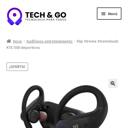
Ir
Ir
Menú
a
al
la
contenido
navegación
Inicio
Inicio
Audífonos entretenimiento
Klip Xtreme Xtremebuds
KTE-500 deportivos
Contacto
Portafolio y Confianza
¡OFERTA!
Privacidad y seguridad
Tienda