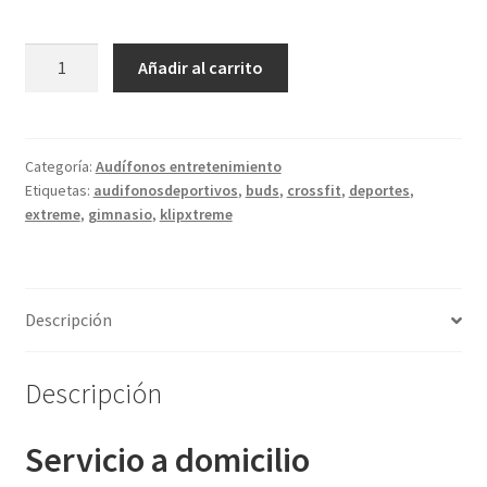
Klip
Añadir al carrito
Xtreme
Xtremebuds
KTE-
500
Categoría:
Audífonos entretenimiento
Etiquetas:
audifonosdeportivos
,
buds
,
crossfit
,
deportes
,
deportivos
extreme
,
gimnasio
,
klipxtreme
cantidad
Descripción
Descripción
Servicio a domicilio