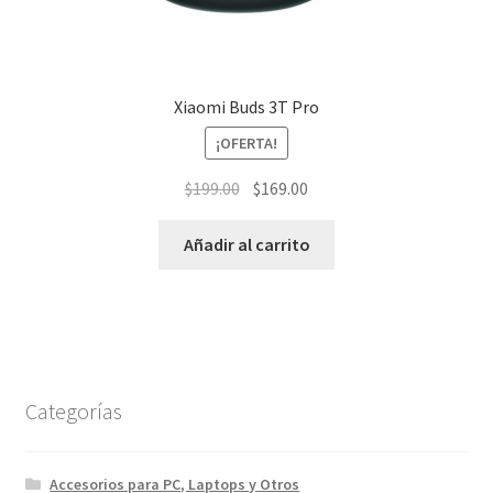
Xiaomi Buds 3T Pro
¡OFERTA!
El
El
$
199.00
$
169.00
precio
precio
original
actual
Añadir al carrito
era:
es:
$199.00.
$169.00.
Categorías
Accesorios para PC, Laptops y Otros