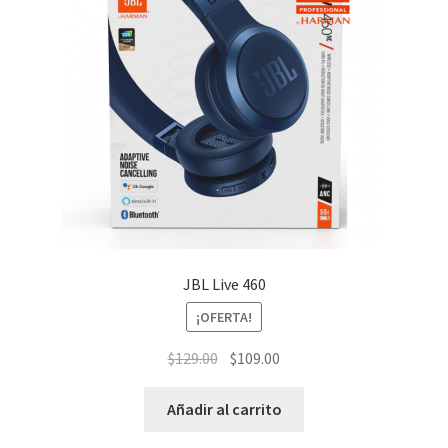
JBL Live 460
¡OFERTA!
El
El
$
129.00
$
109.00
precio
precio
original
actual
Añadir al carrito
era:
es: