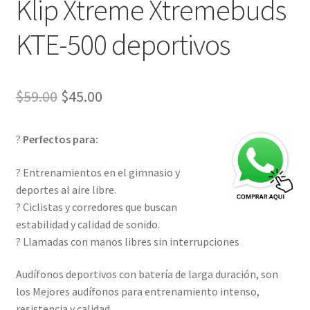
Klip Xtreme Xtremebuds
KTE-500 deportivos
El
El
$
59.00
$
45.00
precio
precio
?
Perfectos para:
original
actual
era:
es:
? Entrenamientos en el gimnasio y
deportes al aire libre.
$59.00.
$45.00.
? Ciclistas y corredores que buscan
estabilidad y calidad de sonido.
? Llamadas con manos libres sin interrupciones
Audífonos deportivos con batería de larga duración, son
los Mejores audífonos para entrenamiento intenso,
resistencia y calidad