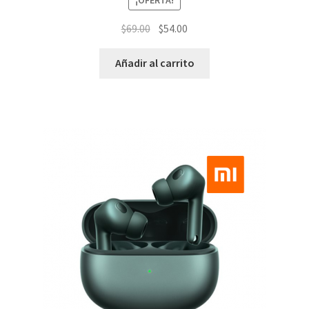
El
El
$
69.00
$
54.00
precio
precio
original
actual
Añadir al carrito
era:
es:
$69.00.
$54.00.