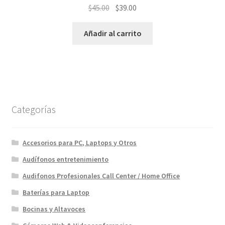
El
El
$
45.00
$
39.00
precio
precio
original
actual
Añadir al carrito
era:
es:
$45.00.
$39.00.
Categorías
Accesorios para PC, Laptops y Otros
Audífonos entretenimiento
Audifonos Profesionales Call Center / Home Office
Baterías para Laptop
Bocinas y Altavoces