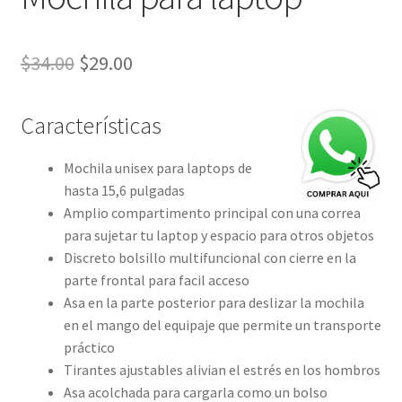
El
El
$
34.00
$
29.00
precio
precio
Características
original
actual
era:
es:
Mochila unisex para laptops de
$34.00.
$29.00.
hasta 15,6 pulgadas
Amplio compartimento principal con una correa
para sujetar tu laptop y espacio para otros objetos
Discreto bolsillo multifuncional con cierre en la
parte frontal para facil acceso
Asa en la parte posterior para deslizar la mochila
en el mango del equipaje que permite un transporte
práctico
Tirantes ajustables alivian el estrés en los hombros
Asa acolchada para cargarla como un bolso