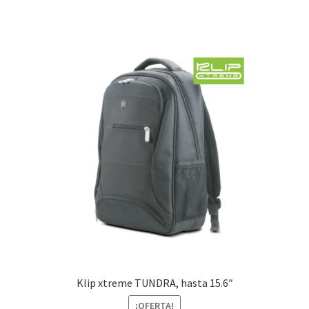
$49.00.
$39.99.
Klip xtreme TUNDRA, hasta 15.6″
¡OFERTA!