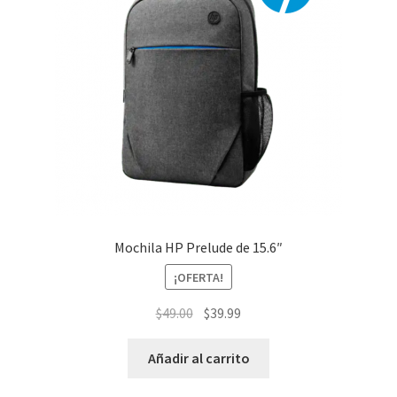
Mochila HP Prelude de 15.6″
¡OFERTA!
El
El
$
49.00
$
39.99
precio
precio
original
actual
Añadir al carrito
era:
es: