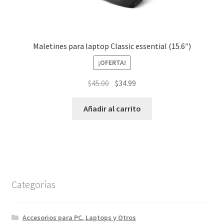
Maletines para laptop Classic essential (15.6″)
¡OFERTA!
El
El
$
45.00
$
34.99
precio
precio
original
actual
Añadir al carrito
era:
es:
$45.00.
$34.99.
Categorías
Accesorios para PC, Laptops y Otros