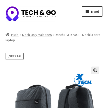
Ir
Ir
Menú
a
al
la
contenido
navegación
Inicio
Inicio
Mochilas y Maletines
Xtech LIVERPOOL | Mochila para
laptop
Contacto
Portafolio y Confianza
¡OFERTA!
Privacidad y seguridad
Tienda