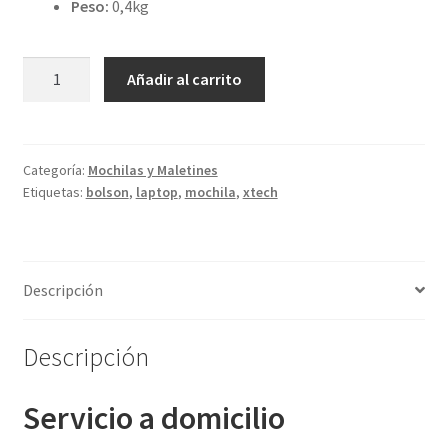
Peso:
0,4kg
Xtech
Añadir al carrito
LIVERPOOL
|
Mochila
para
Categoría:
Mochilas y Maletines
Etiquetas:
bolson
,
laptop
,
mochila
,
xtech
laptop
cantidad
Descripción
Descripción
Servicio a domicilio