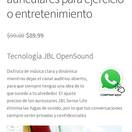
o entretenimiento
El
El
$
99.00
$
89.99
precio
precio
Tecnología JBL OpenSound
original
actual
era:
es:
Disfruta de música clara y dinámica
$99.00.
$89.99.
mientras dejas el canal auditivo abierto,
para que siempre tengas una idea de lo
que sucede a tu alrededor. El ajuste
preciso de los auriculares JBL Sense Lite
elimina las fugas de sonido, por lo que tus conversaciones
siempre serán privadas y confidenciales.