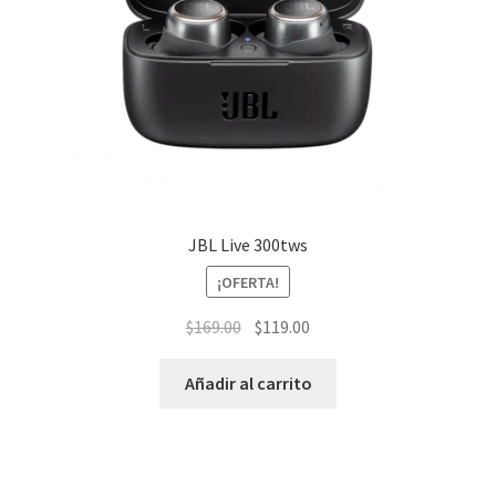
JBL Live 300tws
¡OFERTA!
El
El
$
169.00
$
119.00
precio
precio
original
actual
Añadir al carrito
era:
es:
$169.00.
$119.00.