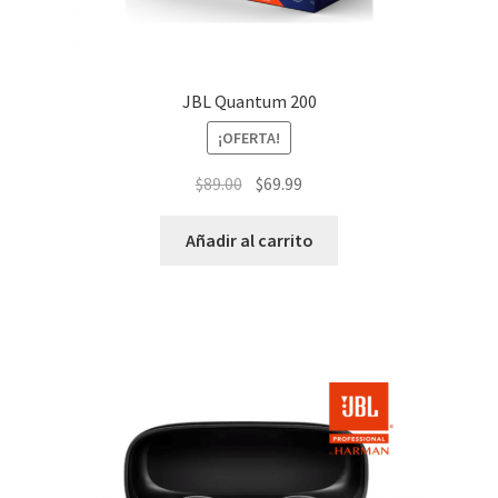
JBL Quantum 200
¡OFERTA!
El
El
$
89.00
$
69.99
precio
precio
original
actual
Añadir al carrito
era:
es:
$89.00.
$69.99.