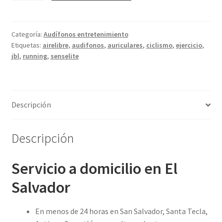
Lite
auriculares
para
Categoría:
Audífonos entretenimiento
Etiquetas:
airelibre
,
audifonos
,
auriculares
,
ciclismo
,
ejercicio
,
ejercicio
jbl
,
running
,
senselite
o
entretenimiento
cantidad
Descripción
Descripción
Servicio a domicilio en El
Salvador
En menos de 24 horas en San Salvador, Santa Tecla,