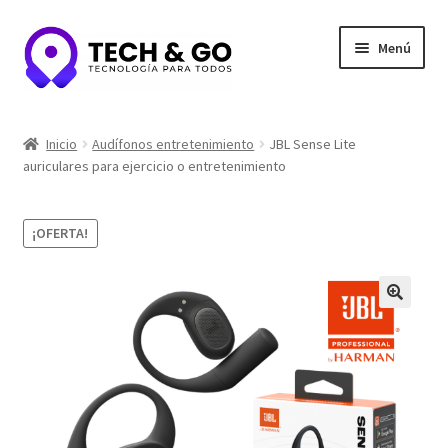
Ir
Ir
Menú
a
al
la
contenido
navegación
Inicio
Inicio
Audífonos entretenimiento
JBL Sense Lite
auriculares para ejercicio o entretenimiento
Contacto
Portafolio y Confianza
¡OFERTA!
Privacidad y seguridad
Tienda