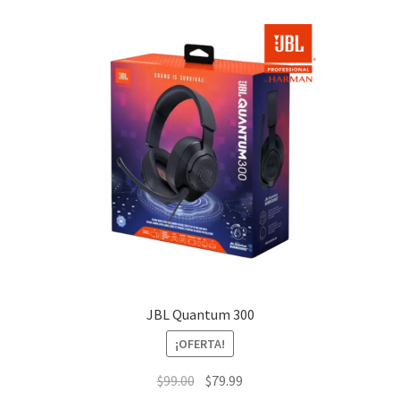
JBL Quantum 300
¡OFERTA!
El
El
$
99.00
$
79.99