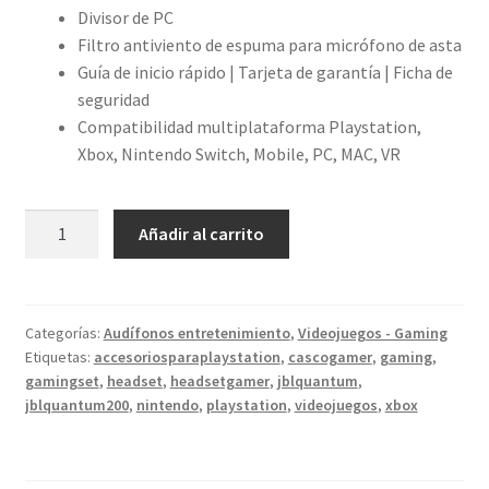
Divisor de PC
Filtro antiviento de espuma para micrófono de asta
Guía de inicio rápido | Tarjeta de garantía | Ficha de
seguridad
Compatibilidad multiplataforma Playstation,
Xbox, Nintendo Switch, Mobile, PC, MAC, VR
JBL
Añadir al carrito
Quantum
200
cantidad
Categorías:
Audífonos entretenimiento
,
Videojuegos - Gaming
Etiquetas:
accesoriosparaplaystation
,
cascogamer
,
gaming
,
gamingset
,
headset
,
headsetgamer
,
jblquantum
,
jblquantum200
,
nintendo
,
playstation
,
videojuegos
,
xbox