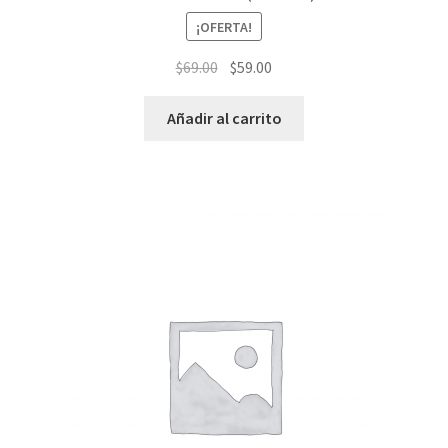
¡OFERTA!
El
El
$
69.00
$
59.00
precio
precio
original
actual
Añadir al carrito
era:
es:
$69.00.
$59.00.