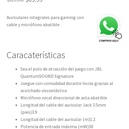
precio
precio
Auriculares integrales para gaming con
original
actual
cable y micrófono abatible
era:
es:
$89.00.
$69.99.
Caracaterísticas
Sea el polo de atracción del juego con JBL
QuantumSOUND Signature
Juegue con comodidad durante horas gracias al
acolchado viscoelástico
Micrófono vocal direccional de asta abatible
Longitud del cable del auricular Jack 3.5mm
(pies)
3.9
Longitud del cable del auricular (m)
1.2
Potencia de entrada máxima (mW)
30