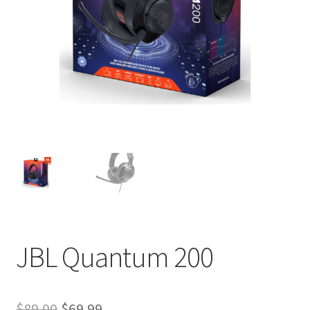
JBL Quantum 200
El
El
$
89.00
$
69.99