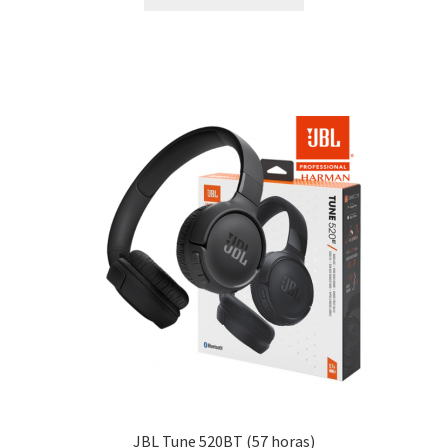
era:
es:
$189.00.
$169.00.
JBL Tune 520BT (57 horas)