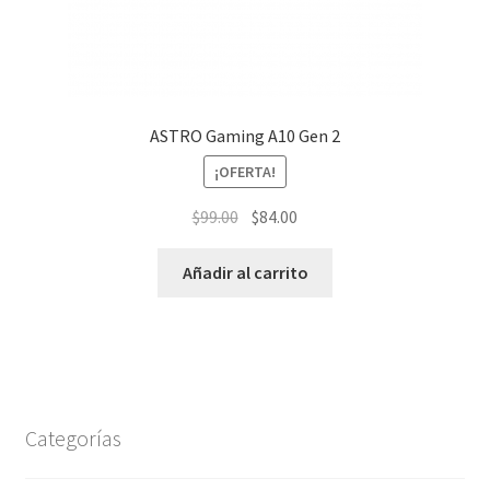
ASTRO Gaming A10 Gen 2
¡OFERTA!
El
El
$
99.00
$
84.00
precio
precio
original
actual
Añadir al carrito
era:
es:
$99.00.
$84.00.
Categorías