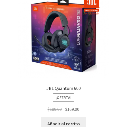
JBL Quantum 600
¡OFERTA!
El
El
$
189.00
$
169.00
precio
precio
original
actual
Añadir al carrito