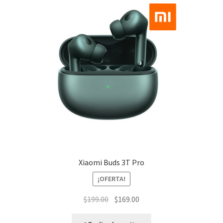
Xiaomi Buds 3T Pro
¡OFERTA!
El
El
$
199.00
$
169.00
precio
precio