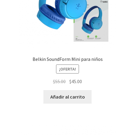
Belkin SoundForm Mini para niños
¡OFERTA!
El
El
$
55.00
$
45.00
precio
precio
original
actual
Añadir al carrito
era:
es:
$55.00.
$45.00.