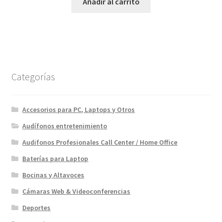
original
actual
Añadir al carrito
era:
es:
$199.00.
$169.00.
Categorías
Accesorios para PC, Laptops y Otros
Audífonos entretenimiento
Audifonos Profesionales Call Center / Home Office
Baterías para Laptop
Bocinas y Altavoces
Cámaras Web & Videoconferencias
Deportes