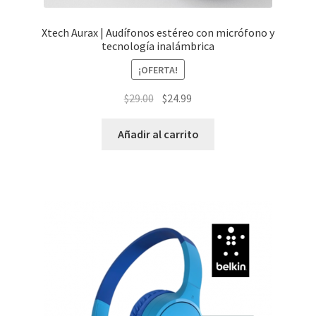
Xtech Aurax | Audífonos estéreo con micrófono y
tecnología inalámbrica
¡OFERTA!
El
El
$
29.00
$
24.99
precio
precio
original
actual
Añadir al carrito
era:
es:
$29.00.
$24.99.