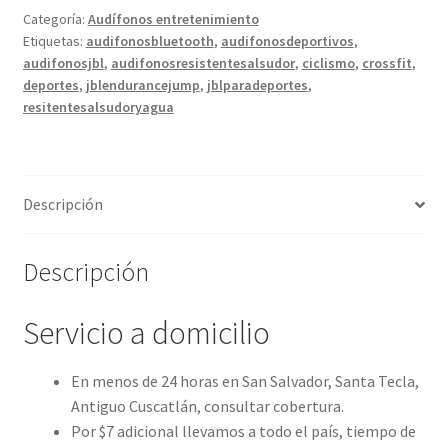
Categoría:
Audífonos entretenimiento
Etiquetas:
audifonosbluetooth
,
audifonosdeportivos
,
audifonosjbl
,
audifonosresistentesalsudor
,
ciclismo
,
crossfit
,
deportes
,
jblendurancejump
,
jblparadeportes
,
resitentesalsudoryagua
Descripción
Descripción
Servicio a domicilio
En menos de 24 horas en San Salvador, Santa Tecla,
Antiguo Cuscatlán, consultar cobertura.
Por $7 adicional llevamos a todo el país, tiempo de