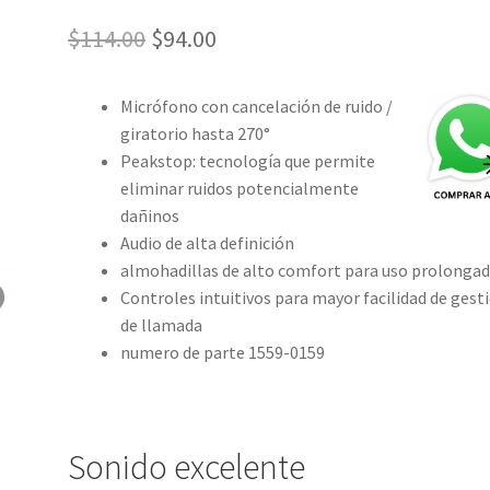
El
El
$
114.00
$
94.00
precio
precio
Micrófono con cancelación de ruido /
original
actual
giratorio hasta 270°
era:
es:
Peakstop: tecnología que permite
eliminar ruidos potencialmente
$114.00.
$94.00.
dañinos
Audio de alta definición
almohadillas de alto comfort para uso prolonga
Controles intuitivos para mayor facilidad de gest
de llamada
numero de parte 1559-0159
Sonido excelente