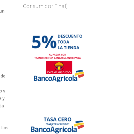
Consumidor Final)
 un
 de
o y
e y
ta
. Los