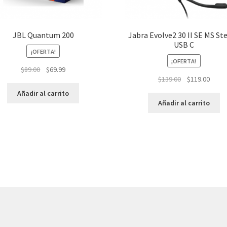
JBL Quantum 200
Jabra Evolve2 30 II SE MS St
USB C
¡OFERTA!
¡OFERTA!
El
El
$
89.00
$
69.99
El
El
$
139.00
$
119.00
precio
precio
precio
preci
original
actual
Añadir al carrito
original
actua
era:
es:
Añadir al carrito
era:
es:
$89.00.
$69.99.
$139.00.
$119.