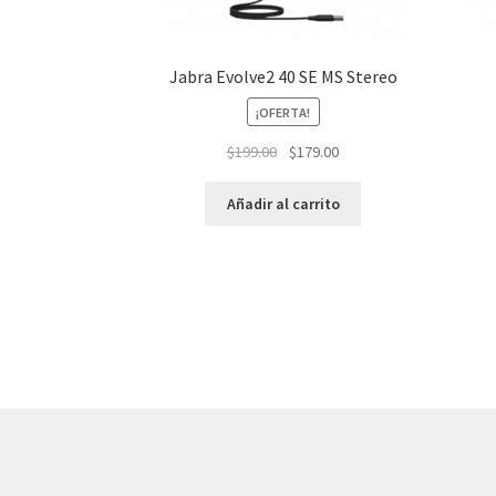
Jabra Evolve2 40 SE MS Stereo
¡OFERTA!
El
El
$
199.00
$
179.00
precio
precio
original
actual
Añadir al carrito
era:
es:
$199.00.
$179.00.