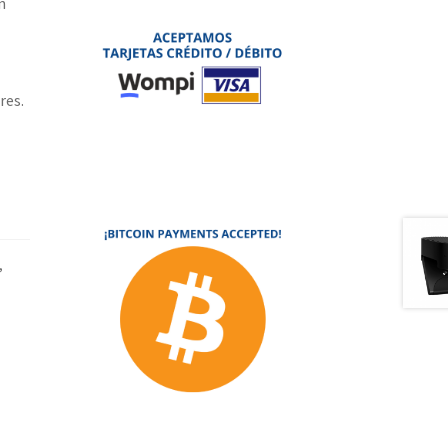
n
res.
,