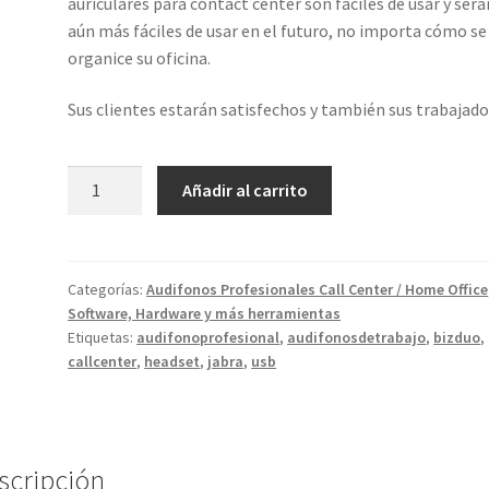
auriculares para contact center son fáciles de usar y será
aún más fáciles de usar en el futuro, no importa cómo se
organice su oficina.
Sus clientes estarán satisfechos y también sus trabajado
Jabra
Añadir al carrito
Biz
1500
Duo
-
Categorías:
Audifonos Profesionales Call Center / Home Office
Software, Hardware y más herramientas
USB
Etiquetas:
audifonoprofesional
,
audifonosdetrabajo
,
bizduo
,
cantidad
callcenter
,
headset
,
jabra
,
usb
scripción