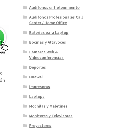
Audífonos entretenimiento
Audifonos Profesionales Call
Center / Home Office
Baterías para Laptop
Bocinas y Altavoces
Cámaras Web &
Videoconferencias
Deportes
do
Huawei
ión
Impresoras
Laptops
Mochilas y Maletines
Monitores y Televisores
Proyectores