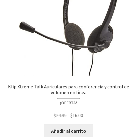
Klip Xtreme Talk Auriculares para conferencia y control de
volumen en línea
¡OFERTA!
El
El
$
24.99
$
16.00
precio
precio
original
actual
Añadir al carrito