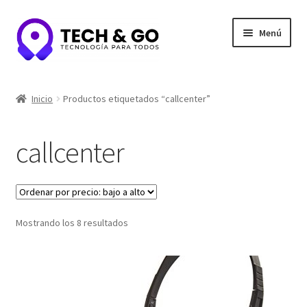
Ir
Ir
Menú
a
al
la
contenido
navegación
Inicio
Inicio
Productos etiquetados “callcenter”
Contacto
callcenter
Portafolio y Confianza
Privacidad y seguridad
Ordenado
Mostrando los 8 resultados
Tienda
por
precio:
bajo
a
alto