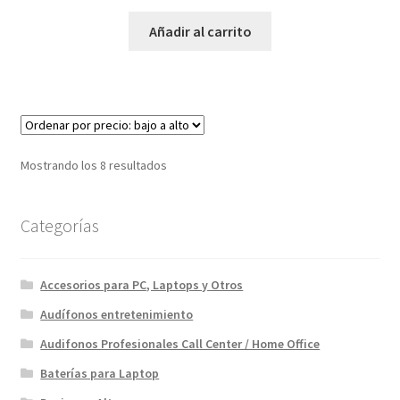
precio
precio
original
actual
Añadir al carrito
era:
es:
$450.00.
$389.00.
Ordenado
Mostrando los 8 resultados
por
precio:
Categorías
bajo
a
alto
Accesorios para PC, Laptops y Otros
Audífonos entretenimiento
Audifonos Profesionales Call Center / Home Office
Baterías para Laptop