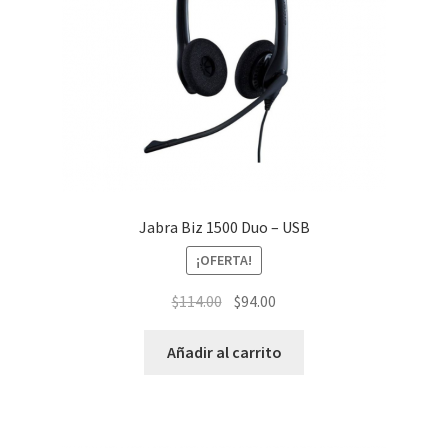
Jabra Biz 1500 Duo – USB
¡OFERTA!
El
El
$
114.00
$
94.00
precio
precio
original
actual
Añadir al carrito
era:
es:
$114.00.
$94.00.