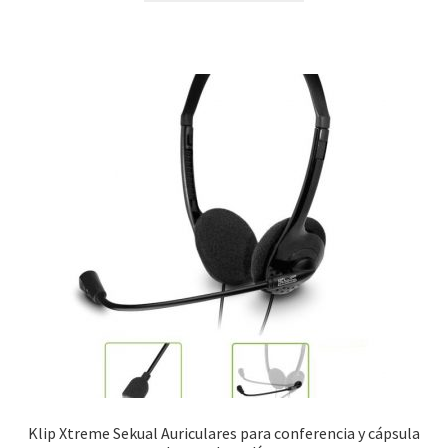
era:
es:
$24.99.
$16.00.
Klip Xtreme Sekual Auriculares para conferencia y cápsula