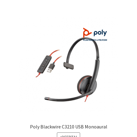
$39.00.
$29.99.
Poly Blackwire C3210 USB Monoaural
¡OFERTA!