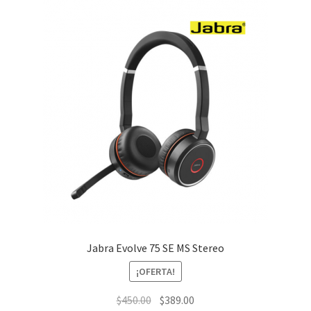
Jabra Evolve 75 SE MS Stereo
¡OFERTA!
El
El
$
450.00
$
389.00