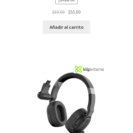
El
El
$
69.00
$
55.00
precio
precio
original
actual
Añadir al carrito
era:
es:
$69.00.
$55.00.