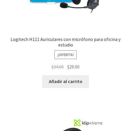
Logitech H111 Auriculares con micrófono para oficina y
estudio
¡OFERTA!
El
El
$
34.00
$
29.00
precio
precio
original
actual
Añadir al carrito
era:
es:
$34.00.
$29.00.