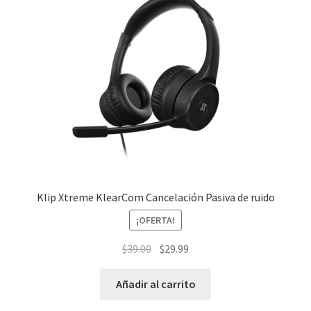
Klip Xtreme KlearCom Cancelación Pasiva de ruido
¡OFERTA!
El
El
$
39.00
$
29.99
precio
precio
original
actual
Añadir al carrito
era:
es: