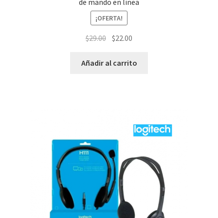
de mando en línea
¡OFERTA!
El
El
$
29.00
$
22.00
precio
precio
original
actual
Añadir al carrito
era:
es:
$29.00.
$22.00.