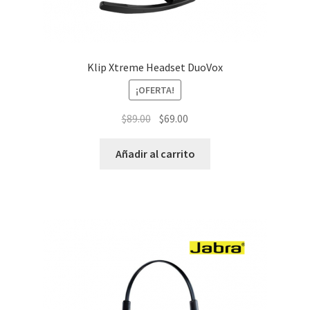
Klip Xtreme Headset DuoVox
¡OFERTA!
El
El
$
89.00
$
69.00
precio
precio
original
actual
Añadir al carrito
era:
es:
$89.00.
$69.00.