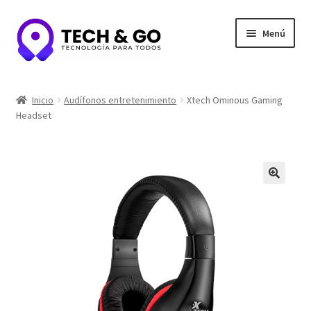
Ir
Ir
Menú
a
al
la
contenido
navegación
Inicio
Inicio
Audífonos entretenimiento
Xtech Ominous Gaming
Headset
Contacto
Portafolio y Confianza
Privacidad y seguridad
Tienda