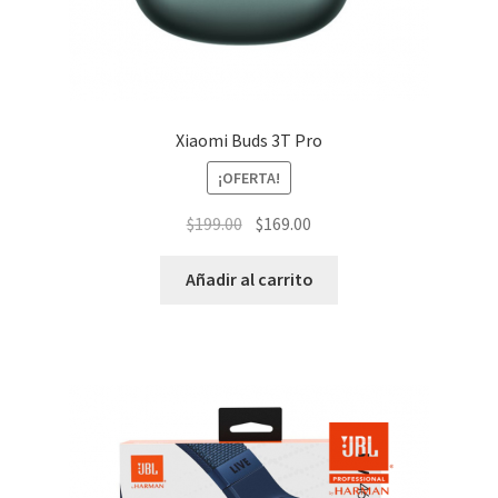
Xiaomi Buds 3T Pro
¡OFERTA!
El
El
$
199.00
$
169.00
precio
precio
original
actual
Añadir al carrito
era:
es:
$199.00.
$169.00.