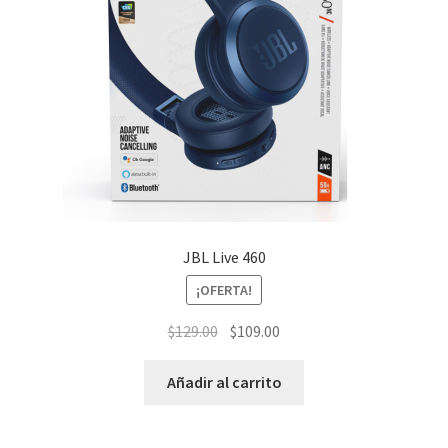
JBL Live 460
¡OFERTA!
El
El
$
129.00
$
109.00
precio
precio
original
actual
Añadir al carrito
era:
es:
$129.00.
$109.00.