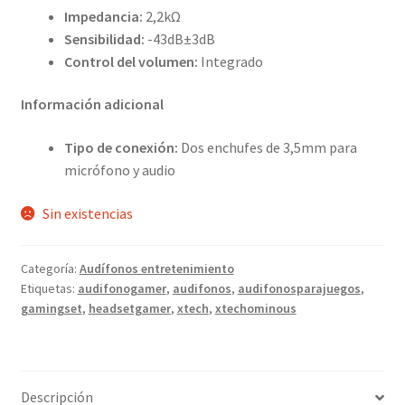
Impedancia:
2,2kΩ
Sensibilidad:
-43dB±3dB
Control del volumen:
Integrado
Información adicional
Tipo de conexión:
Dos enchufes de 3,5mm para
micrófono y audio
Sin existencias
Categoría:
Audífonos entretenimiento
Etiquetas:
audifonogamer
,
audifonos
,
audifonosparajuegos
,
gamingset
,
headsetgamer
,
xtech
,
xtechominous
Descripción