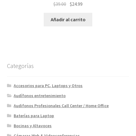
El
El
$
39.00
$
24.99
precio
precio
original
actual
Añadir al carrito
era:
es:
$39.00.
$24.99.
Categorías
Accesorios para PC, Laptops y Otros
Audífonos entretenimiento
Audifonos Profesionales Call Center / Home Office
Baterías para Laptop
Bocinas y Altavoces
Cámaras Web & Videoconferencias