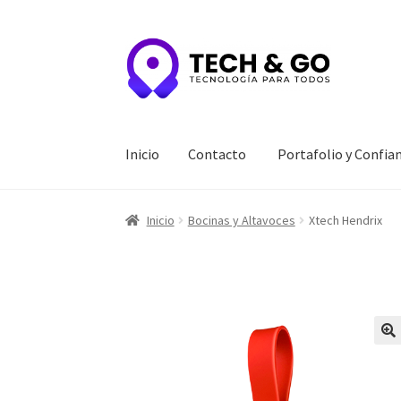
Ir
Ir
a
al
la
contenido
navegación
Inicio
Contacto
Portafolio y Confia
Inicio
Contacto
Portafolio y Confianza
Privac
Inicio
Bocinas y Altavoces
Xtech Hendrix