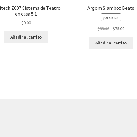
itech Z607 Sistema de Teatro
Argom Slambox Beats
en casa 5.1
¡OFERTA!
$
0.00
El
El
$
99.00
$
79.00
precio
precio
Añadir al carrito
original
actual
Añadir al carrito
era:
es:
$99.00.
$79.00.