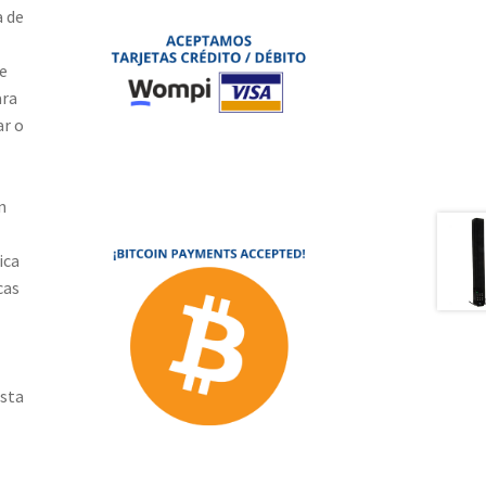
a de
e
ara
ar o
n
ica
cas
ista