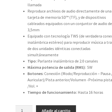
llamada
Reproduce archivos de audio directamente de una
tarjeta de memoria SD™ (TF), y de dispositivos
cableados equipados con un conjuntor de audio d
3,5mm
Equipado con tecnología TWS (de verdadera cone
inalámbrica estéreo) para reproducir música a tr
de dos unidades idénticas conectadas
simultáneamente
Tipo:
Parlante inalámbrico de 2.0 canales
Máxima potencia de salida (RMS):
5W
Botones:
Conexión (Modo/Reproducción – Pausa 
Auricular)/Pista anterior/Volumen -Próxima pist
/Vol. +
Tiempo de funcionamiento:
Hasta 16 horas
Xtech
Añadir al carrito