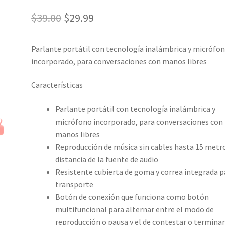
El
El
$
39.00
$
29.99
precio
precio
Parlante portátil con tecnología inalámbrica y micrófo
original
actual
incorporado, para conversaciones con manos libres
era:
es:
Características
$39.00.
$29.99.
Parlante portátil con tecnología inalámbrica y
micrófono incorporado, para conversaciones con
manos libres
Reproducción de música sin cables hasta 15 metr
distancia de la fuente de audio
Resistente cubierta de goma y correa integrada p
transporte
Botón de conexión que funciona como botón
multifuncional para alternar entre el modo de
reproducción o pausa y el de contestar o termina