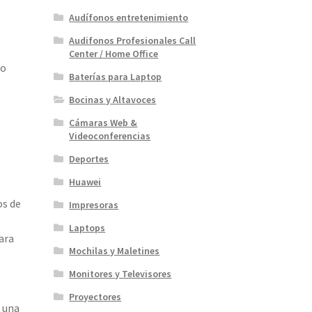
Audífonos entretenimiento
Audifonos Profesionales Call
Center / Home Office
no
Baterías para Laptop
Bocinas y Altavoces
Cámaras Web &
Videoconferencias
Deportes
Huawei
os de
Impresoras
Laptops
ara
Mochilas y Maletines
Monitores y Televisores
Proyectores
r una