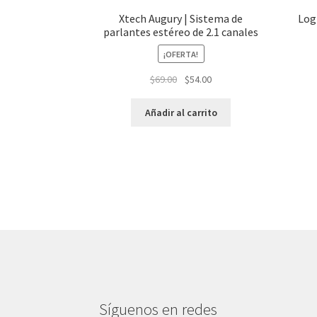
Xtech Augury | Sistema de
Log
parlantes estéreo de 2.1 canales
¡OFERTA!
El
El
$
69.00
$
54.00
precio
precio
original
actual
Añadir al carrito
era:
es:
$69.00.
$54.00.
Síguenos en redes