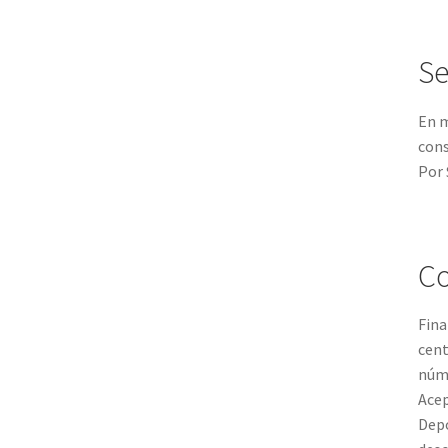
Se
En m
cons
Por 
Co
Fina
cent
núm
Acep
Depó