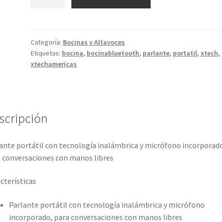
Hendrix
cantidad
Categoría:
Bocinas y Altavoces
Etiquetas:
bocina
,
bocinabluetooth
,
parlante
,
portatil
,
xtech
,
xtechamericas
scripción
ante portátil con tecnología inalámbrica y micrófono incorporad
 conversaciones con manos libres
cterísticas
Parlante portátil con tecnología inalámbrica y micrófono
incorporado, para conversaciones con manos libres