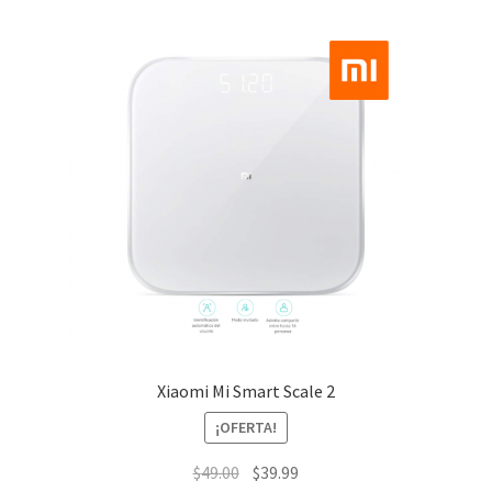
Xiaomi Mi Smart Scale 2
¡OFERTA!
El
El
$
49.00
$
39.99