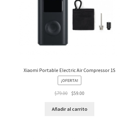
Xiaomi Portable Electric Air Compressor 1S
¡OFERTA!
El
El
$
79.00
$
59.00
precio
precio
original
actual
Añadir al carrito
era:
es:
$79.00.
$59.00.