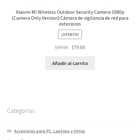
Xiaomi MI Wireless Outdoor Security Camera 1080p
(Camera Only Version) Cámara de vigilancia de red para
exteriores
¡OFERTA!
El
El
$
99.00
$
79.00
precio
precio
original
actual
Añadir al carrito
era:
es:
$99.00.
$79.00.
Categorías
Accesorios para PC, Laptops y Otros