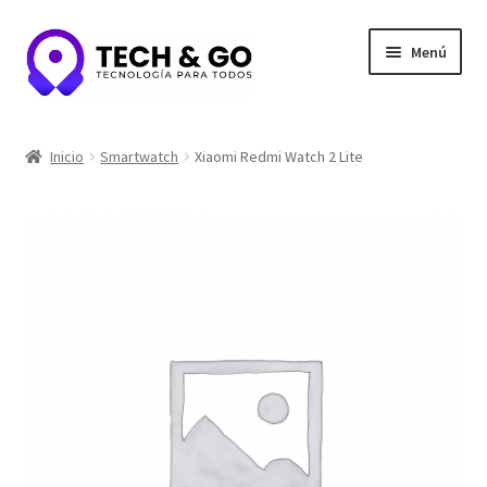
Ir
Ir
Menú
a
al
la
contenido
navegación
Inicio
Inicio
Smartwatch
Xiaomi Redmi Watch 2 Lite
Contacto
Portafolio y Confianza
Privacidad y seguridad
Tienda