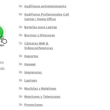
Audífonos entretenimiento
Audifonos Profesionales Call
Center / Home Office
Baterías para Laptop
Bocinas y Altavoces
Cámaras Web &
Videoconferencias
Deportes
los
Huawei
más
Impresoras
Laptops
Mochilas y Maletines
Monitores y Televisores
Proyectores