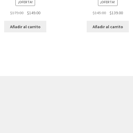
¡OFERTA!
¡OFERTA!
El
El
El
El
$
179.00
$
149.00
$
145.00
$
139.00
precio
precio
precio
preci
original
actual
original
actua
Añadir al carrito
Añadir al carrito
era:
es:
era:
es:
$179.00.
$149.00.
$145.00.
$139.