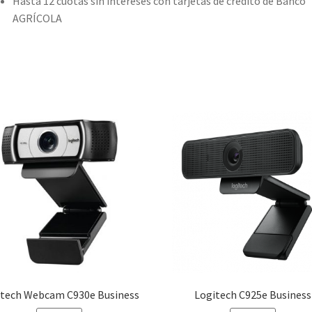
Hasta 12 cuotas sin intereses con tarjetas de crédito de Banco
AGRÍCOLA
itech Webcam C930e Business
Logitech C925e Business