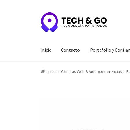
Ir
Ir
a
al
la
contenido
navegación
Inicio
Contacto
Portafolio y Confia
Inicio
Contacto
Portafolio y Confianza
Privac
Inicio
Cámaras Web & Videoconferencias
Po