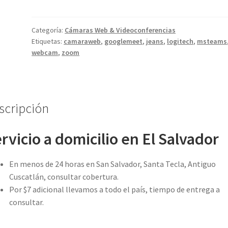
505
Cámara
web
Categoría:
Cámaras Web & Videoconferencias
Etiquetas:
camaraweb
,
googlemeet
,
jeans
,
logitech
,
msteams
empresarial
webcam
,
zoom
1080p
cantidad
scripción
rvicio a domicilio en El Salvador
En menos de 24 horas en San Salvador, Santa Tecla, Antiguo
Cuscatlán, consultar cobertura.
Por $7 adicional llevamos a todo el país, tiempo de entrega a
consultar.