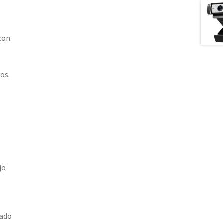
con
os.
jo
rado