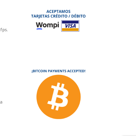
fps.
ra