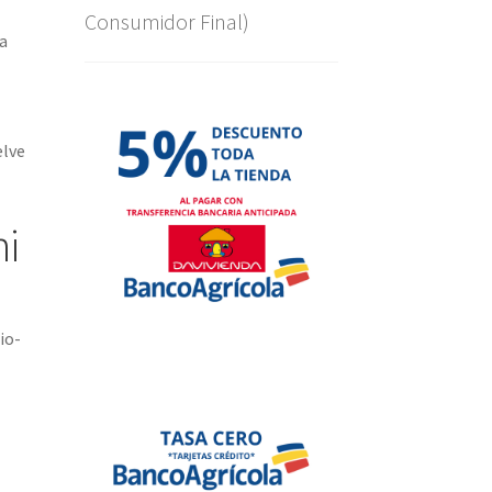
Consumidor Final)
ma
elve
i
io-