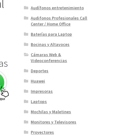
l
Audífonos entretenimiento
Audifonos Profesionales Call
Center / Home Office
Baterías para Laptop
Bocinas y Altavoces
Cámaras Web &
das
Videoconferencias
Deportes
Huawei
Impresoras
Laptops
Mochilas y Maletines
Monitores y Televisores
Proyectores