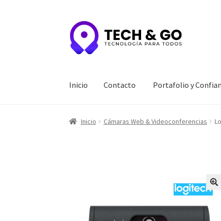
Ir
Ir
a
al
la
contenido
navegación
Inicio
Contacto
Portafolio y Confia
Inicio
Contacto
Portafolio y Confianza
Privac
Inicio
Cámaras Web & Videoconferencias
Lo