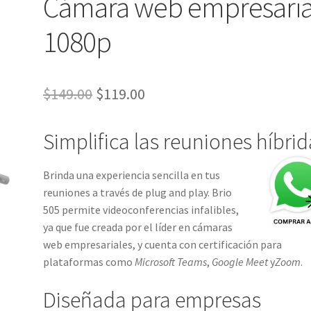
Cámara web empresaria
1080p
El
El
$
149.00
$
119.00
precio
precio
Simplifica las reuniones híbri
original
actual
era:
es:
Brinda una experiencia sencilla en tus
$149.00.
$119.00.
reuniones a través de plug and play. Brio
505 permite videoconferencias infalibles,
ya que fue creada por el líder en cámaras
web empresariales, y cuenta con certificación para
plataformas como
Microsoft Teams
,
Google Meet
y
Zoom
.
Diseñada para empresas