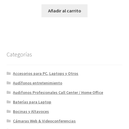
precio
precio
original
actual
Añadir al carrito
era:
es:
$899.00.
$690.00.
Categorías
Accesorios para PC, Laptops y Otros
Audífonos entretenimiento
Audifonos Profesionales Call Center / Home Office
Baterías para Laptop
Bocinas y Altavoces
Cámaras Web & Videoconferencias