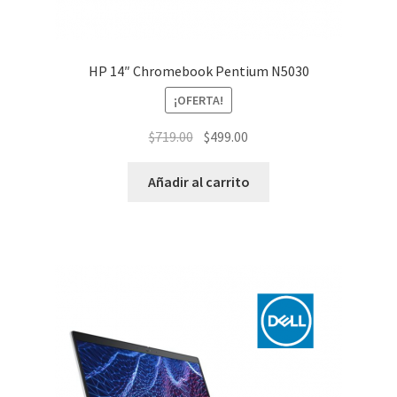
HP 14″ Chromebook Pentium N5030
¡OFERTA!
El
El
$
719.00
$
499.00
precio
precio
original
actual
Añadir al carrito
era:
es:
$719.00.
$499.00.