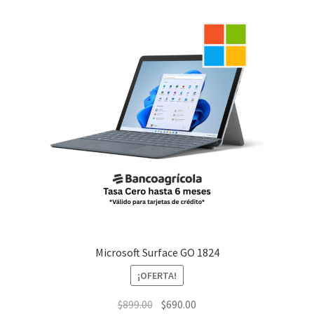
Microsoft Surface GO 1824
¡OFERTA!
El
El
$
899.00
$
690.00