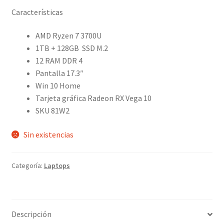
Características
$1,599.00.
$1,249.00.
AMD Ryzen 7 3700U
1TB + 128GB SSD M.2
12 RAM DDR 4
Pantalla 17.3″
Win 10 Home
Tarjeta gráfica Radeon RX Vega 10
SKU 81W2
Sin existencias
Categoría:
Laptops
Descripción