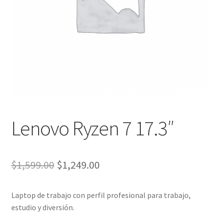
Lenovo Ryzen 7 17.3″
El
El
$
1,599.00
$
1,249.00
precio
precio
Laptop de trabajo con perfil profesional para trabajo,
original
actual
estudio y diversión.
era:
es: