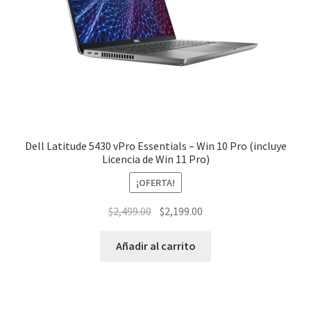
Dell Latitude 5430 vPro Essentials – Win 10 Pro (incluye
Licencia de Win 11 Pro)
¡OFERTA!
El
El
$
2,499.00
$
2,199.00
precio
precio
original
actual
Añadir al carrito
era:
es:
$2,499.00.
$2,199.00.