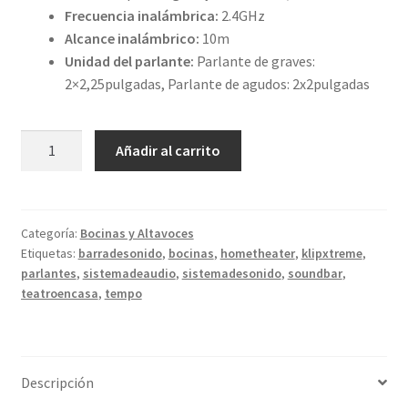
Frecuencia inalámbrica:
2.4GHz
Alcance inalámbrico:
10m
Unidad del parlante:
Parlante de graves:
2×2,25pulgadas, Parlante de agudos: 2x2pulgadas
Klip
Añadir al carrito
Xtreme
TEMPO
Barra
de
Categoría:
Bocinas y Altavoces
Etiquetas:
barradesonido
,
bocinas
,
hometheater
,
klipxtreme
,
sonido
parlantes
,
sistemadeaudio
,
sistemadesonido
,
soundbar
,
Bluetooth
teatroencasa
,
tempo
cantidad
Descripción