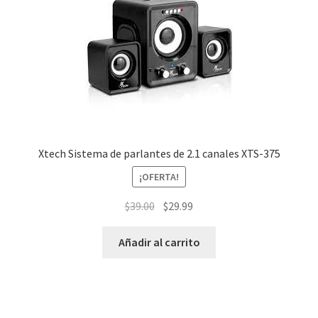
Xtech Sistema de parlantes de 2.1 canales XTS-375
¡OFERTA!
El
El
$
39.00
$
29.99
precio
precio
original
actual
Añadir al carrito
era:
es:
$39.00.
$29.99.