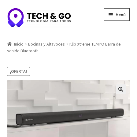
Ir
Ir
Menú
a
al
la
contenido
navegación
Inicio
Inicio
Bocinas y Altavoces
Klip Xtreme TEMPO Barra de
sonido Bluetooth
Contacto
Portafolio y Confianza
¡OFERTA!
Privacidad y seguridad
Tienda