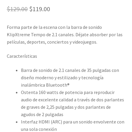
El
El
$
129.00
$
119.00
precio
precio
Forma parte de la escena con la barra de sonido
original
actual
KlipXtreme Tempo de 2.1 canales. Déjate absorber por las
era:
es:
películas, deportes, conciertos y videojuegos.
$129.00.
$119.00.
Características
Barra de sonido de 2.1 canales de 35 pulgadas con
diseño moderno y estilizado y tecnología
inalámbrica Bluetooth®
Ostenta 160 watts de potencia para reproducir
audio de excelente calidad a través de dos parlantes
de graves de 2,25 pulgadas y dos parlantes de
agudos de 2 pulgadas
Interfaz HDMI (ARC) para un sonido envolvente con
una sola conexión