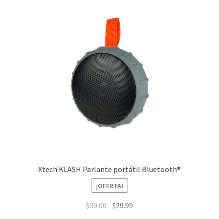
Xtech KLASH Parlante portátil Bluetooth®
¡OFERTA!
El
El
$
39.00
$
29.99
precio
precio