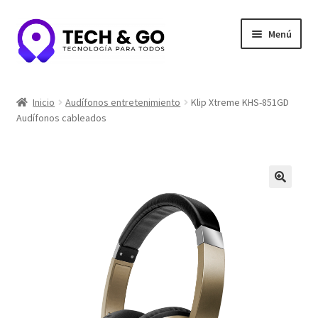
Ir
Ir
Menú
a
al
la
contenido
navegación
Inicio
Inicio
Audífonos entretenimiento
Klip Xtreme KHS-851GD
Audífonos cableados
Contacto
Portafolio y Confianza
Privacidad y seguridad
Tienda