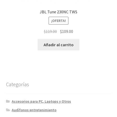
JBL Tune 230NC TWS
¡OFERTA!
El
El
$
119.00
$
109.00
precio
precio
original
actual
Añadir al carrito
era:
es:
$119.00.
$109.00.
Categorías
Accesorios para PC, Laptops y Otros
Audífonos entretenimiento