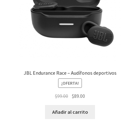
JBL Endurance Race – Audífonos deportivos
¡OFERTA!
El
El
$
99.00
$
89.00
precio
precio
original
actual
Añadir al carrito
era:
es:
$99.00.
$89.00.