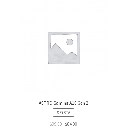
ASTRO Gaming A10 Gen 2
¡OFERTA!
El
El
$
99.00
$
84.00