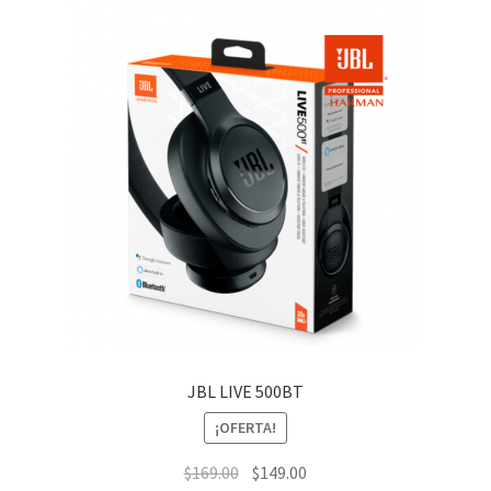
JBL LIVE 500BT
¡OFERTA!
El
El
$
169.00
$
149.00