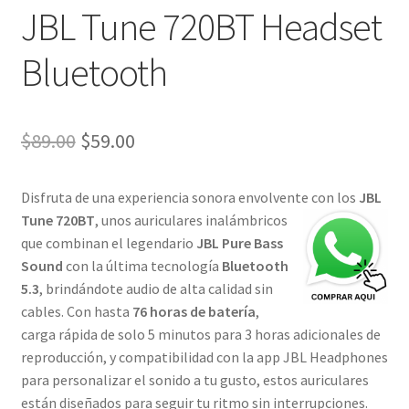
JBL Tune 720BT Headset
Bluetooth
El
El
$
89.00
$
59.00
precio
precio
Disfruta de una experiencia sonora envolvente con los
JBL
original
actual
Tune 720BT
, unos auriculares inalámbricos
era:
es:
que combinan el legendario
JBL Pure Bass
Sound
con la última tecnología
Bluetooth
$89.00.
$59.00.
5.3
, brindándote audio de alta calidad sin
cables. Con hasta
76 horas de batería
,
carga rápida de solo 5 minutos para 3 horas adicionales de
reproducción, y compatibilidad con la app JBL Headphones
para personalizar el sonido a tu gusto, estos auriculares
están diseñados para seguir tu ritmo sin interrupciones.