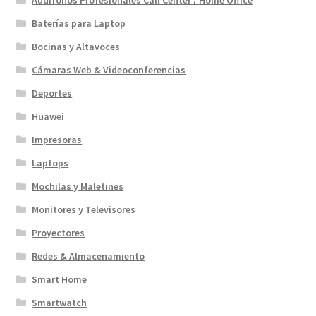
Audifonos Profesionales Call Center / Home Office
Baterías para Laptop
Bocinas y Altavoces
Cámaras Web & Videoconferencias
Deportes
Huawei
Impresoras
Laptops
Mochilas y Maletines
Monitores y Televisores
Proyectores
Redes & Almacenamiento
Smart Home
Smartwatch