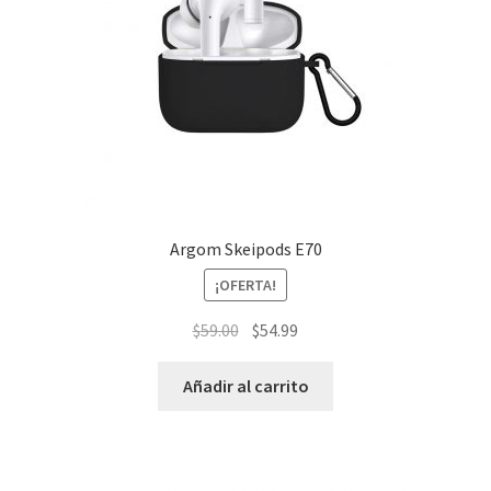
Argom Skeipods E70
¡OFERTA!
El
El
$
59.00
$
54.99
precio
precio
original
actual
Añadir al carrito
era:
es:
$59.00.
$54.99.