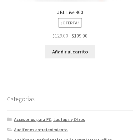
JBL Live 460
¡OFERTA!
El
El
$
129.00
$
109.00
precio
precio
original
actual
Añadir al carrito
era:
es:
$129.00.
$109.00.
Categorías
Accesorios para PC, Laptops y Otros
Audífonos entretenimiento