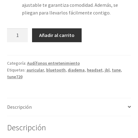
ajustable te garantiza comodidad. Además, se
pliegan para llevarlos fácilmente contigo.
JBL
Añadir al carrito
Tune
720BT
Headset
Bluetooth
Categoría:
Audífonos entretenimiento
Etiquetas:
auricular
,
bluetooth
,
diadema
,
headset
,
jbl
,
tune
,
cantidad
tune720
Descripción
Descripción