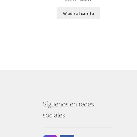
precio
precio
original
actual
Añadir al carrito
era:
es:
$69.00.
$59.00.
Síguenos en redes
sociales