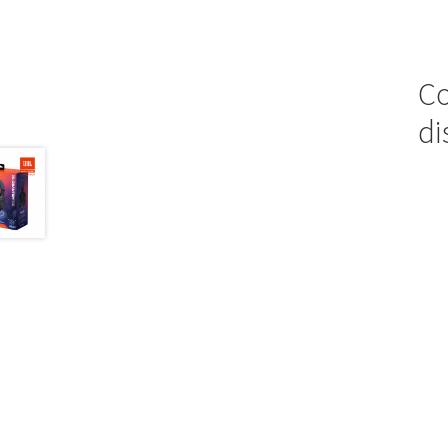
Co
di