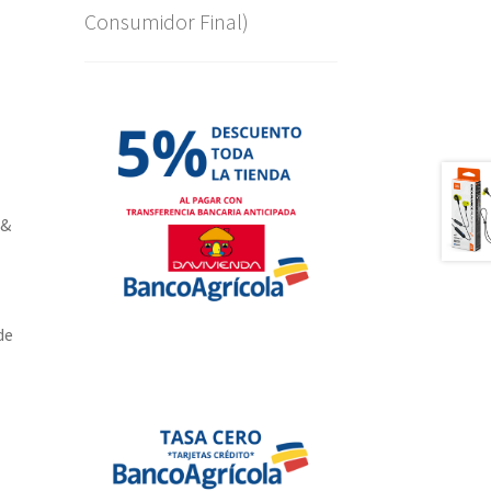
Consumidor Final)
 &
de