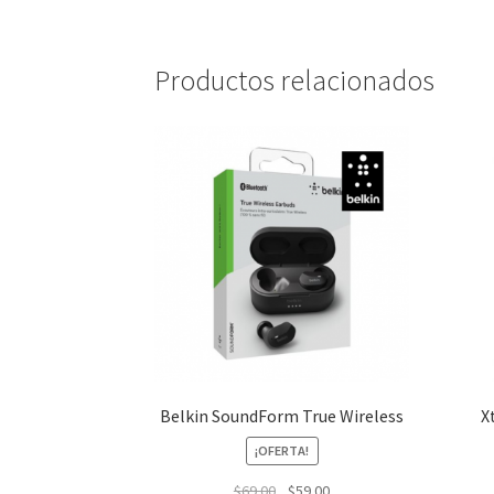
Productos relacionados
Belkin SoundForm True Wireless
X
¡OFERTA!
El
El
$
69.00
$
59.00