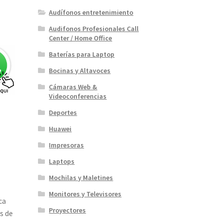
Audífonos entretenimiento
Audifonos Profesionales Call
Center / Home Office
Baterías para Laptop
Bocinas y Altavoces
Cámaras Web &
Videoconferencias
Deportes
Huawei
Impresoras
Laptops
Mochilas y Maletines
Monitores y Televisores
ca
Proyectores
s de