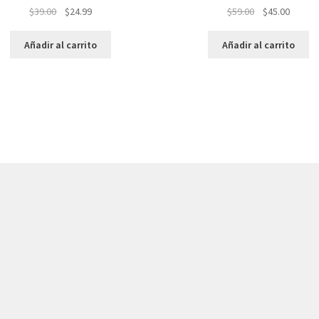
El
El
El
El
$
39.00
$
24.99
$
59.00
$
45.00
precio
precio
precio
precio
original
actual
original
actual
Añadir al carrito
Añadir al carrito
era:
es:
era:
es:
$39.00.
$24.99.
$59.00.
$45.00.