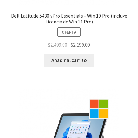
Dell Latitude 5430 vPro Essentials – Win 10 Pro (incluye
Licencia de Win 11 Pro)
¡OFERTA!
El
El
$
2,499.00
$
2,199.00
precio
precio
original
actual
Añadir al carrito
era:
es:
$2,499.00.
$2,199.00.