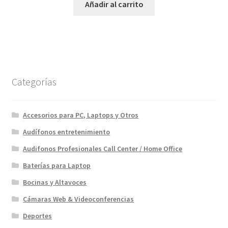
original
actual
Añadir al carrito
era:
es:
$1,499.00.
$1,199.00.
Categorías
Accesorios para PC, Laptops y Otros
Audífonos entretenimiento
Audifonos Profesionales Call Center / Home Office
Baterías para Laptop
Bocinas y Altavoces
Cámaras Web & Videoconferencias
Deportes