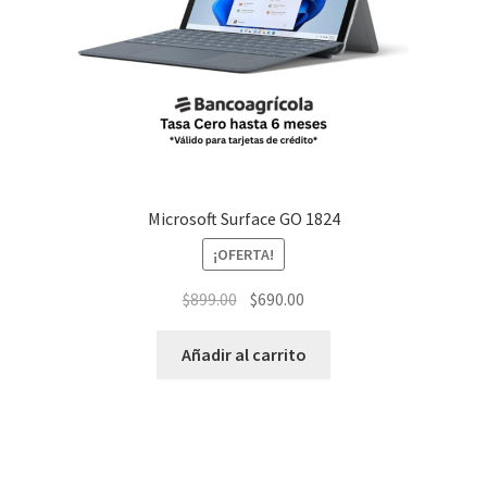
Microsoft Surface GO 1824
¡OFERTA!
El
El
$
899.00
$
690.00
precio
precio
original
actual
Añadir al carrito
era:
es:
$899.00.
$690.00.