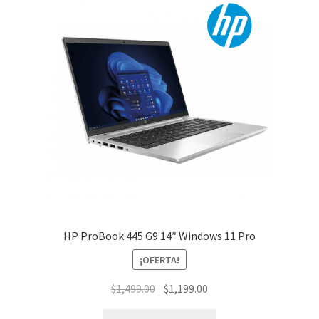
HP ProBook 445 G9 14″ Windows 11 Pro
¡OFERTA!
El
El
$
1,499.00
$
1,199.00
precio
precio