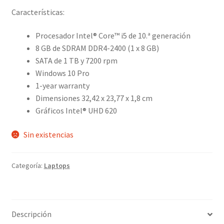
Características:
$1,399.00.
$1,299.00.
Procesador Intel® Core™ i5 de 10.ª generación
8 GB de SDRAM DDR4-2400 (1 x 8 GB)
SATA de 1 TB y 7200 rpm
Windows 10 Pro
1-year warranty
Dimensiones 32,42 x 23,77 x 1,8 cm
Gráficos Intel® UHD 620
Sin existencias
Categoría:
Laptops
Descripción