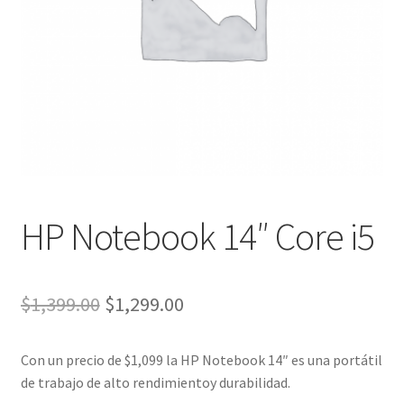
HP Notebook 14″ Core i5
El
El
$
1,399.00
$
1,299.00
precio
precio
Con un precio de $1,099 la HP Notebook 14″ es una portátil
original
actual
de trabajo de alto rendimientoy durabilidad.
era:
es: