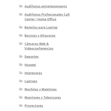
Audífonos entretenimiento
Audifonos Profesionales Call
Center / Home Office
Baterías para Laptop
Bocinas y Altavoces
Cámaras Web &
Videoconferencias
Deportes
Huawei
Impresoras
Laptops
Mochilas y Maletines
Monitores y Televisores
Proyectores