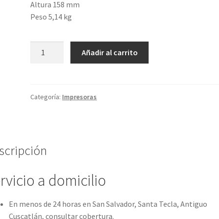
Altura 158 mm
Peso 5,14 kg
Impresora
Añadir al carrito
HP
MF
SmartTank
519
Categoría:
Impresoras
WIFI
cantidad
scripción
rvicio a domicilio
En menos de 24 horas en San Salvador, Santa Tecla, Antiguo
Cuscatlán, consultar cobertura.