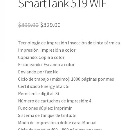
SmartTank 519 WIFI
El
El
$
399.00
$
329.00
precio
precio
Tecnología de impresión Inyección de tinta térmica
original
actual
Impresión: Impresión a color
era:
es:
Copiando: Copia a color
Escaneando: Escaneo a color
$399.00.
$329.00.
Enviando por fax: No
Ciclo de trabajo (máximo): 1000 páginas por mes
Certificado Energy Star: Si
Remitente digital: Si
Número de cartuchos de impresión: 4
Funciones dúplex: Imprimir
Sistema de tanque de tinta: Si
Modo de impresión a doble cara: Manual
Ciclo de trabajo: 400 – 800 páginas por mes