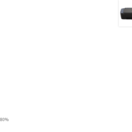
– 80%