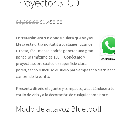
Proyector 3LCD
El
El
$
1,599.00
$
1,450.00
precio
precio
Entretenimiento a donde quiera que vayas
original
actual
Lleva este ultra portátil a cualquier lugar de
era:
es:
tu casa, fácilmente podrás generar una gran
pantalla (máximo de 150″). Conéctalo y
$1,599.00.
$1,450.00.
proyecta sobre cualquier superficie clara:
pared, techo o incluso el suelo para empezar a disfrutar 
contenido favorito.
Presenta diseño elegante y compacto, adaptándose a tu
estilo de vida y a la decoración de cualquier ambiente.
Modo de altavoz Bluetooth