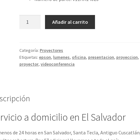
Epson
Añadir al carrito
EpiqVision
EF12
-
Proyector
Categoría:
Proyectores
Etiquetas:
epson
,
lumenes
,
oficina
,
presentacion
,
proyeccion
,
3LCD
proyector
,
videoconferencia
cantidad
scripción
rvicio a domicilio en El Salvador
enos de 24 horas en San Salvador, Santa Tecla, Antiguo Cuscatlán