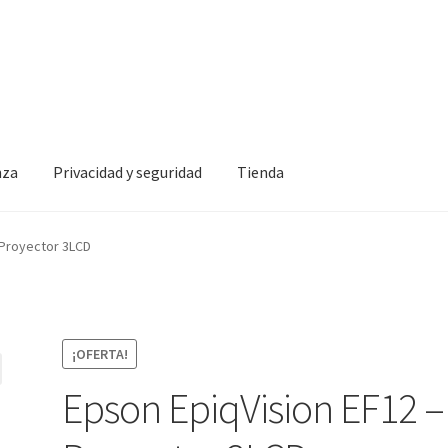
nza
Privacidad y seguridad
Tienda
idad y seguridad
Tienda
 Proyector 3LCD
¡OFERTA!
Epson EpiqVision EF12 –