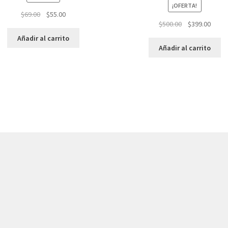
¡OFERTA!
El
El
$
69.00
$
55.00
El
El
$
500.00
$
399.00
precio
precio
precio
preci
original
actual
Añadir al carrito
original
actua
era:
es:
Añadir al carrito
era:
es:
$69.00.
$55.00.
$500.00.
$399.