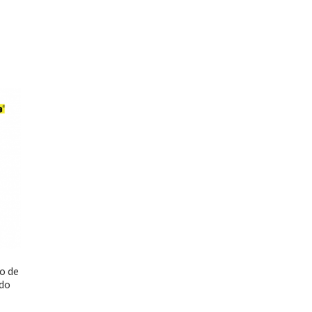
o de
do