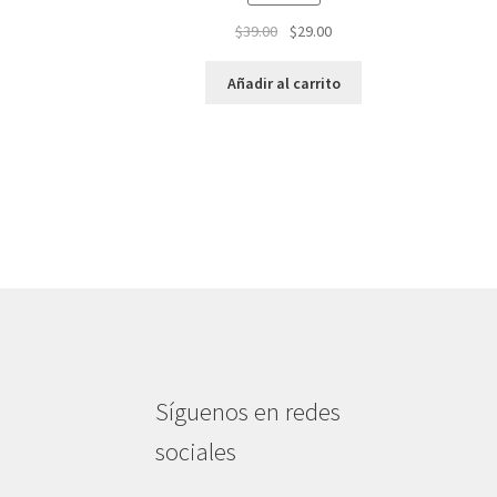
El
El
$
39.00
$
29.00
precio
precio
original
actual
Añadir al carrito
era:
es:
$39.00.
$29.00.
Síguenos en redes
sociales