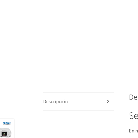
De
Descripción
Se
En m