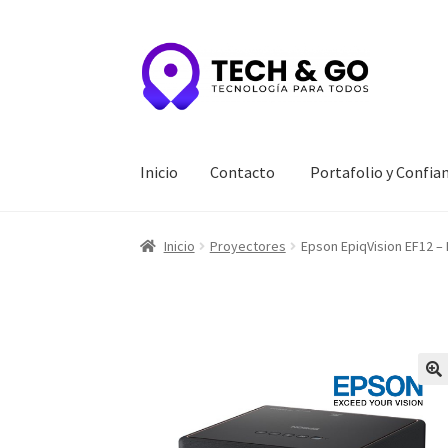
Ir
Ir
a
al
la
contenido
navegación
Inicio
Contacto
Portafolio y Confia
Inicio
Contacto
Portafolio y Confianza
Privac
Inicio
Proyectores
Epson EpiqVision EF12 –