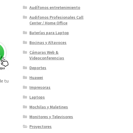
Audífonos entretenimiento
Audifonos Profesionales Call
Center / Home Office
Baterías para Laptop
Bocinas y Altavoces
Cámaras Web &
Videoconferencias
Deportes
Huawei
de tu
Impresoras
Laptops
Mochilas y Maletines
Monitores y Televisores
Proyectores