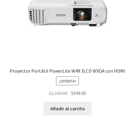
Proyector Portátil PowerLite W49 3LCD WXGA con HDMI
¡OFERTA!
El
El
$
1,100.00
$
949.00
precio
precio
original
actual
Añadir al carrito
era:
es:
$1,100.00.
$949.00.