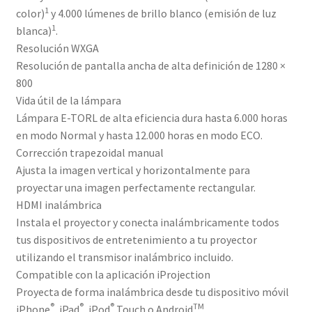
1
color)
y 4.000 lúmenes de brillo blanco (emisión de luz
1
blanca)
.
Resolución WXGA
Resolución de pantalla ancha de alta definición de 1280 ×
800
Vida útil de la lámpara
Lámpara E-TORL de alta eficiencia dura hasta 6.000 horas
en modo Normal y hasta 12.000 horas en modo ECO.
Corrección trapezoidal manual
Ajusta la imagen vertical y horizontalmente para
proyectar una imagen perfectamente rectangular.
HDMI inalámbrica
Instala el proyector y conecta inalámbricamente todos
tus dispositivos de entretenimiento a tu proyector
utilizando el transmisor inalámbrico incluido.
Compatible con la aplicación iProjection
Proyecta de forma inalámbrica desde tu dispositivo móvil
®
®
®
TM
iPhone
, iPad
, iPod
Touch o Android
.