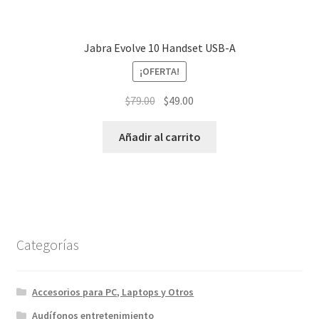
Jabra Evolve 10 Handset USB-A
¡OFERTA!
El
El
$
79.00
$
49.00
precio
precio
original
actual
Añadir al carrito
era:
es:
$79.00.
$49.00.
Categorías
Accesorios para PC, Laptops y Otros
Audífonos entretenimiento