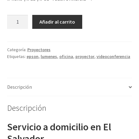
Proyector
Añadir al carrito
Portátil
PowerLite
W55+
cantidad
Categoría:
Proyectores
Etiquetas:
epson
,
lumenes
,
oficina
,
proyector
,
videoconferencia
Descripción
Descripción
Servicio a domicilio en El
Salvador