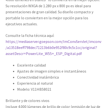
Su resolución WXGA de 1.280 px x 800 px es ideal para
presentaciones de gran calidad. Su diseño compacto y
portable lo convierten en la mejor opción para los
ejecutivos actuales.
Consulte la ficha técnica aquí:
https://mediaserver.goepson.com/ImConvServlet/imconv
/a13518eeff798dec71213b6b0e952f80c9c5c1cc/original?
assetDescr=PowerLite_W55+_ESP_Digital.pdf
Excelente calidad
Ajustes de imagen simples e instantáneos
Conectividad inalámbrica
Experiencia al natural
Modelo:
V11HB58021
Brillante y de colores vivos
Incluye 4.000 lúmenes de brillo de color (emisión de luz de