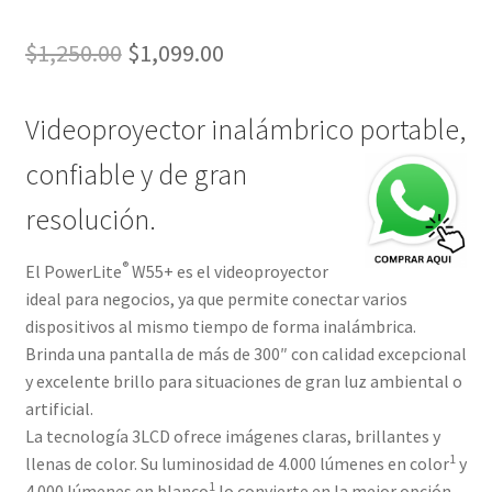
El
El
$
1,250.00
$
1,099.00
precio
precio
Videoproyector inalámbrico portable,
original
actual
era:
es:
confiable y de gran
$1,250.00.
$1,099.00.
resolución.
®
El PowerLite
W55+ es el videoproyector
ideal para negocios, ya que permite conectar varios
dispositivos al mismo tiempo de forma inalámbrica.
Brinda una pantalla de más de 300″ con calidad excepcional
y excelente brillo para situaciones de gran luz ambiental o
artificial.
La tecnología 3LCD ofrece imágenes claras, brillantes y
1
llenas de color. Su luminosidad de 4.000 lúmenes en color
y
1
4.000 lúmenes en blanco
lo convierte en la mejor opción.