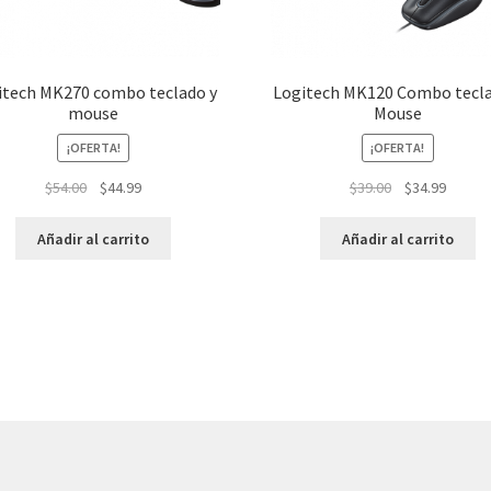
itech MK270 combo teclado y
Logitech MK120 Combo tecla
mouse
Mouse
¡OFERTA!
¡OFERTA!
El
El
El
El
$
54.00
$
44.99
$
39.00
$
34.99
precio
precio
precio
precio
original
actual
original
actual
Añadir al carrito
Añadir al carrito
era:
es:
era:
es:
$54.00.
$44.99.
$39.00.
$34.99.