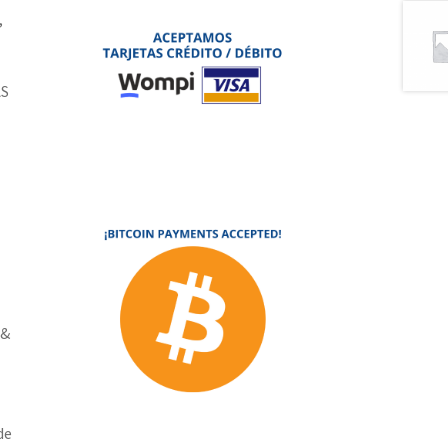
,
AS
 &
de