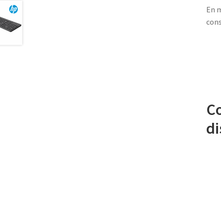
En m
cons
Co
di