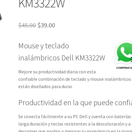
KM3322W
El
El
$
45.00
$
39.00
precio
precio
Mouse y teclado
original
actual
era:
es:
inalámbricos Dell KM3322W
$45.00.
$39.00.
Mejore su productividad diaria con esta
confiable combinación de teclado y mouse inalámbricos
están diseñados para durar.
Productividad en la que puede confi
Se conecta fácilmente a su PC Dell y cuenta con baterías
larga duración y teclas resistentes a la descoloración y a 
derrames que ayudan a mejorar su experiencia en la jorn