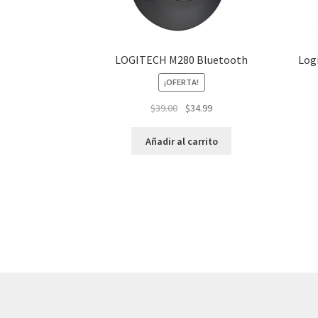
LOGITECH M280 Bluetooth
Log
¡OFERTA!
El
El
$
39.00
$
34.99
precio
precio
original
actual
Añadir al carrito
era:
es:
$39.00.
$34.99.