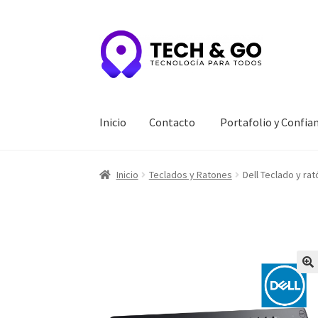
Ir
Ir
a
al
la
contenido
navegación
Inicio
Contacto
Portafolio y Confia
Inicio
Contacto
Portafolio y Confianza
Privac
Inicio
Teclados y Ratones
Dell Teclado y r