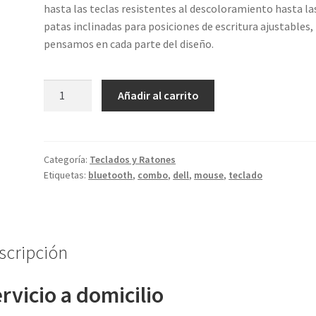
hasta las teclas resistentes al descoloramiento hasta la
patas inclinadas para posiciones de escritura ajustables,
pensamos en cada parte del diseño.
Dell
Añadir al carrito
Teclado
y
ratón
KM3322W
Categoría:
Teclados y Ratones
Etiquetas:
bluetooth
,
combo
,
dell
,
mouse
,
teclado
cantidad
scripción
rvicio a domicilio