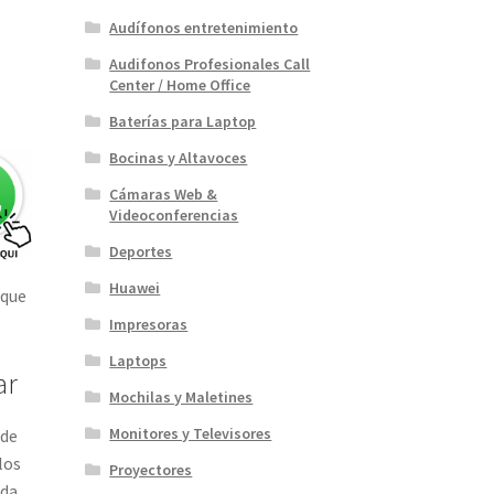
Audífonos entretenimiento
Audifonos Profesionales Call
Center / Home Office
Baterías para Laptop
Bocinas y Altavoces
Cámaras Web &
Videoconferencias
Deportes
Huawei
 que
Impresoras
Laptops
ar
Mochilas y Maletines
Monitores y Televisores
 de
los
Proyectores
ada