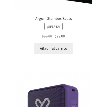
Argom Slambox Beats
¡OFERTA!
El
El
$
99.00
$
79.00
precio
precio
original
actual
Añadir al carrito
era:
es:
$99.00.
$79.00.