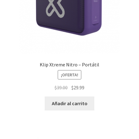
Klip Xtreme Nitro – Portátil
¡OFERTA!
El
El
$
39.00
$
29.99
precio
precio
original
actual
Añadir al carrito
era:
es:
$39.00.
$29.99.