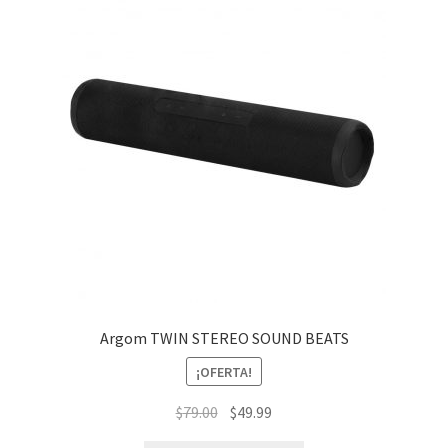
Argom TWIN STEREO SOUND BEATS
¡OFERTA!
El
El
$
79.00
$
49.99
precio
precio