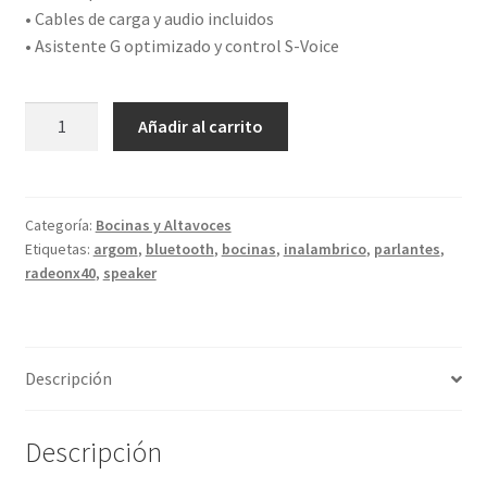
• Cables de carga y audio incluidos
• Asistente G optimizado y control S-Voice
ARGOM
Añadir al carrito
ALTAVOZ
RADYON
X40
INALÁMBRICO
Categoría:
Bocinas y Altavoces
Etiquetas:
argom
,
bluetooth
,
bocinas
,
inalambrico
,
parlantes
,
BT
radeonx40
,
speaker
cantidad
Descripción
Descripción