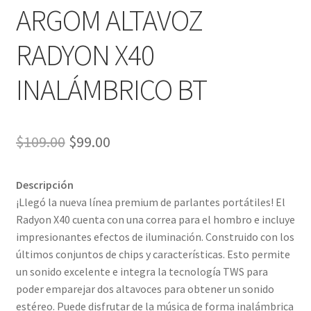
ARGOM ALTAVOZ
RADYON X40
INALÁMBRICO BT
El
El
$
109.00
$
99.00
precio
precio
Descripción
original
actual
¡Llegó la nueva línea premium de parlantes portátiles! El
era:
es:
Radyon X40 cuenta con una correa para el hombro e incluye
impresionantes efectos de iluminación. Construido con los
$109.00.
$99.00.
últimos conjuntos de chips y características. Esto permite
un sonido excelente e integra la tecnología TWS para
poder emparejar dos altavoces para obtener un sonido
estéreo. Puede disfrutar de la música de forma inalámbrica