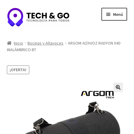
Ir
Ir
Menú
a
al
la
contenido
navegación
Inicio
Inicio
Bocinas y Altavoces
ARGOM ALTAVOZ RADYON X40
INALÁMBRICO BT
Contacto
Portafolio y Confianza
¡OFERTA!
Privacidad y seguridad
Tienda