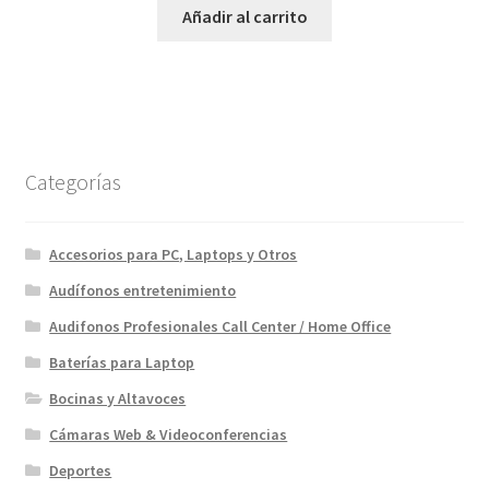
original
actual
Añadir al carrito
era:
es:
$79.00.
$49.99.
Categorías
Accesorios para PC, Laptops y Otros
Audífonos entretenimiento
Audifonos Profesionales Call Center / Home Office
Baterías para Laptop
Bocinas y Altavoces
Cámaras Web & Videoconferencias
Deportes