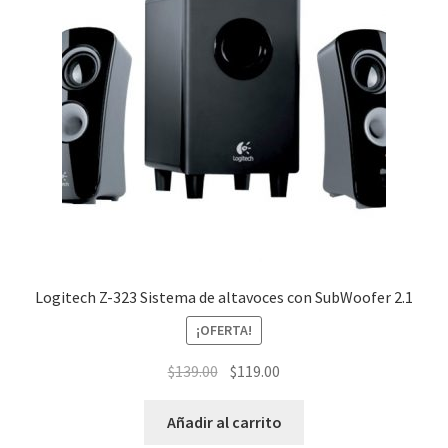
Logitech Z-323 Sistema de altavoces con SubWoofer 2.1
¡OFERTA!
El
El
$
139.00
$
119.00
precio
precio
original
actual
Añadir al carrito
era:
es: