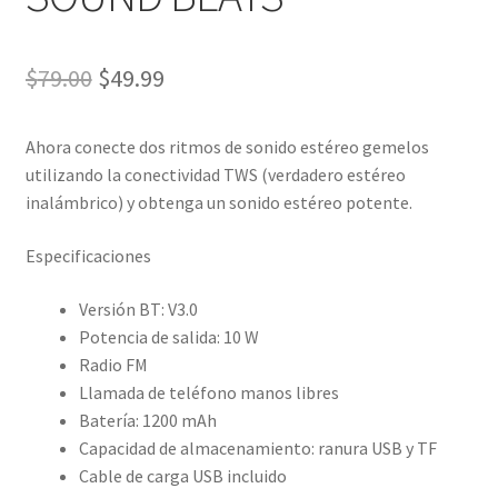
El
El
$
79.00
$
49.99
precio
precio
Ahora conecte dos ritmos de sonido estéreo gemelos
original
actual
utilizando la conectividad TWS (verdadero estéreo
era:
es:
inalámbrico) y obtenga un sonido estéreo potente.
$79.00.
$49.99.
Especificaciones
Versión BT: V3.0
Potencia de salida: 10 W
Radio FM
Llamada de teléfono manos libres
Batería: 1200 mAh
Capacidad de almacenamiento: ranura USB y TF
Cable de carga USB incluido