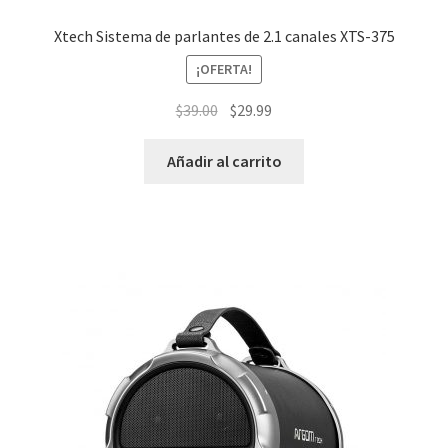
Xtech Sistema de parlantes de 2.1 canales XTS-375
¡OFERTA!
El
El
$
39.00
$
29.99
precio
precio
original
actual
Añadir al carrito
era:
es:
$39.00.
$29.99.