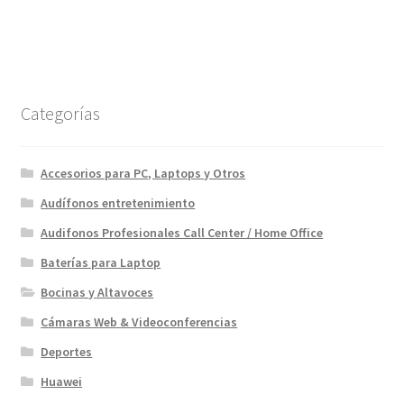
$139.00.
$119.00.
Categorías
Accesorios para PC, Laptops y Otros
Audífonos entretenimiento
Audifonos Profesionales Call Center / Home Office
Baterías para Laptop
Bocinas y Altavoces
Cámaras Web & Videoconferencias
Deportes
Huawei