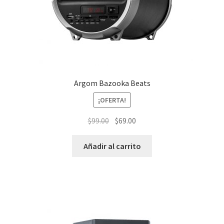
Argom Bazooka Beats
¡OFERTA!
El
El
$
99.00
$
69.00
precio
precio
original
actual
Añadir al carrito
era:
es:
$99.00.
$69.00.