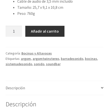
Cable de audio de 3,5 mm incluido
Tamaño: 25,7 x 9,1 x 10,8 cm
Peso: 760g
Argom
Añadir al carrito
TWIN
STEREO
SOUND
BEATS
Categoría:
Bocinas y Altavoces
Etiquetas:
argom
,
argomtwinstereo
,
barradesonido
,
bocinas
,
cantidad
sistemadesonido
,
sonido
,
soundbar
Descripción
Descripción