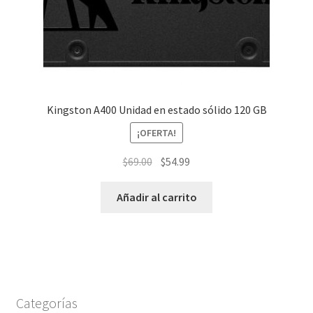
Kingston A400 Unidad en estado sólido 120 GB
¡OFERTA!
El
El
$
69.00
$
54.99
precio
precio
original
actual
Añadir al carrito
era:
es:
$69.00.
$54.99.
Categorías