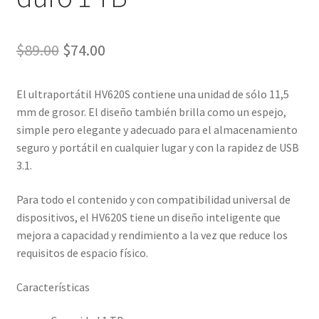
El
El
$
89.00
$
74.00
precio
precio
El ultraportátil HV620S contiene una unidad de sólo 11,5
original
actual
mm de grosor. El diseño también brilla como un espejo,
era:
es:
simple pero elegante y adecuado para el almacenamiento
seguro y portátil en cualquier lugar y con la rapidez de USB
$89.00.
$74.00.
3.1.
Para todo el contenido y con compatibilidad universal de
dispositivos, el HV620S tiene un diseño inteligente que
mejora a capacidad y rendimiento a la vez que reduce los
requisitos de espacio físico.
Características