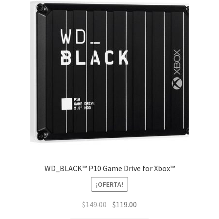
WD_BLACK™ P10 Game Drive for Xbox™
¡OFERTA!
El
El
$
149.00
$
119.00
precio
precio