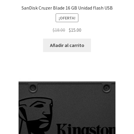
SanDisk Cruzer Blade 16 GB Unidad flash USB
¡OFERTA!
El
El
$
18.00
$
15.00
precio
precio
original
actual
Añadir al carrito
era:
es:
$18.00.
$15.00.