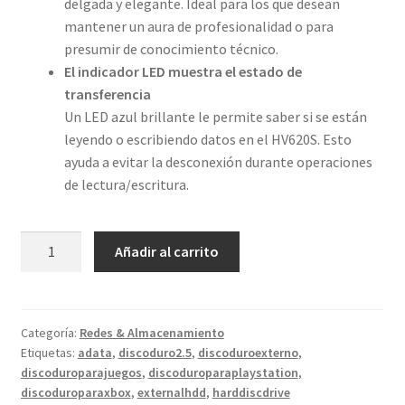
delgada y elegante. Ideal para los que desean
mantener un aura de profesionalidad o para
presumir de conocimiento técnico.
El indicador LED muestra el estado de
transferencia
Un LED azul brillante le permite saber si se están
leyendo o escribiendo datos en el HV620S. Esto
ayuda a evitar la desconexión durante operaciones
de lectura/escritura.
ADATA
Añadir al carrito
HV620S
Disco
duro
1
Categoría:
Redes & Almacenamiento
Etiquetas:
adata
,
discoduro2.5
,
discoduroexterno
,
TB
discoduroparajuegos
,
discoduroparaplaystation
,
cantidad
discoduroparaxbox
,
externalhdd
,
harddiscdrive