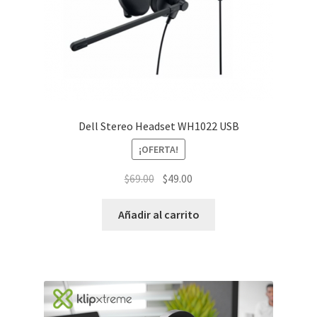
Dell Stereo Headset WH1022 USB
¡OFERTA!
El
El
$
69.00
$
49.00
precio
precio
original
actual
Añadir al carrito
era:
es:
$69.00.
$49.00.