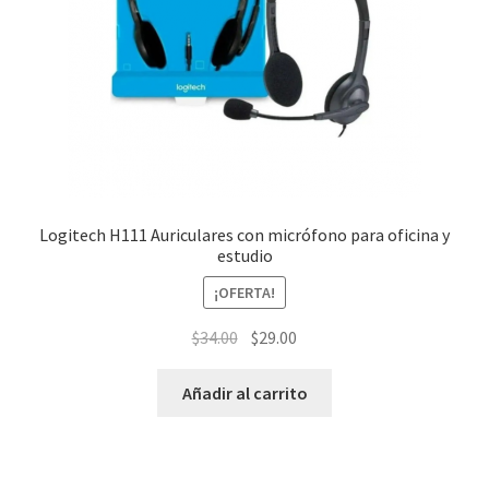
Logitech H111 Auriculares con micrófono para oficina y
estudio
¡OFERTA!
El
El
$
34.00
$
29.00
precio
precio
original
actual
Añadir al carrito
era:
es:
$34.00.
$29.00.