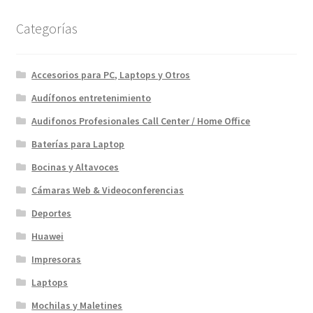
alto
Categorías
Accesorios para PC, Laptops y Otros
Audífonos entretenimiento
Audifonos Profesionales Call Center / Home Office
Baterías para Laptop
Bocinas y Altavoces
Cámaras Web & Videoconferencias
Deportes
Huawei
Impresoras
Laptops
Mochilas y Maletines