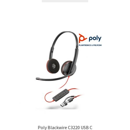
era:
es:
$69.00.
$55.00.
Poly Blackwire C3220 USB C