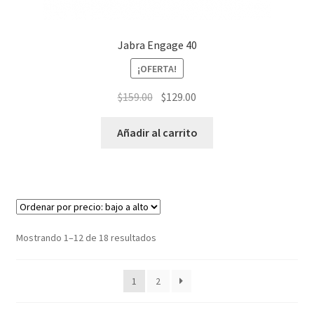
Jabra Engage 40
¡OFERTA!
El
El
$
159.00
$
129.00
precio
precio
original
actual
Añadir al carrito
era:
es:
$159.00.
$129.00.
Ordenado
Mostrando 1–12 de 18 resultados
por
precio:
1
2
bajo
a