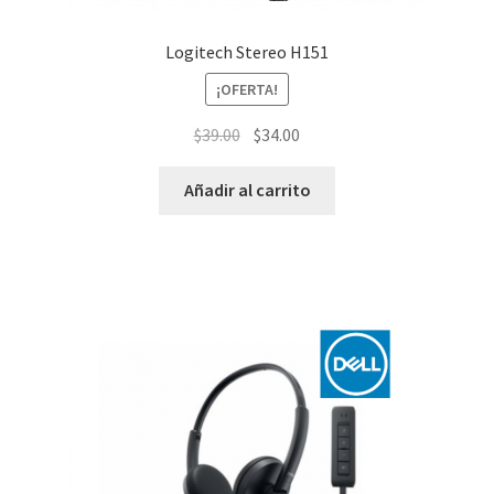
Logitech Stereo H151
¡OFERTA!
El
El
$
39.00
$
34.00
precio
precio
original
actual
Añadir al carrito
era:
es:
$39.00.
$34.00.