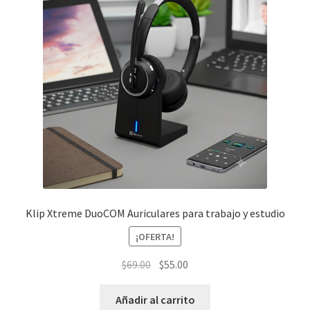
Klip Xtreme DuoCOM Auriculares para trabajo y estudio
¡OFERTA!
El
El
$
69.00
$
55.00
precio
precio
original
actual
Añadir al carrito