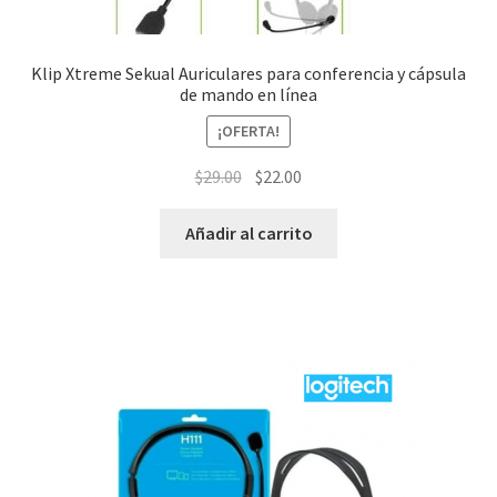
Klip Xtreme Sekual Auriculares para conferencia y cápsula
de mando en línea
¡OFERTA!
El
El
$
29.00
$
22.00
precio
precio
original
actual
Añadir al carrito
era:
es:
$29.00.
$22.00.