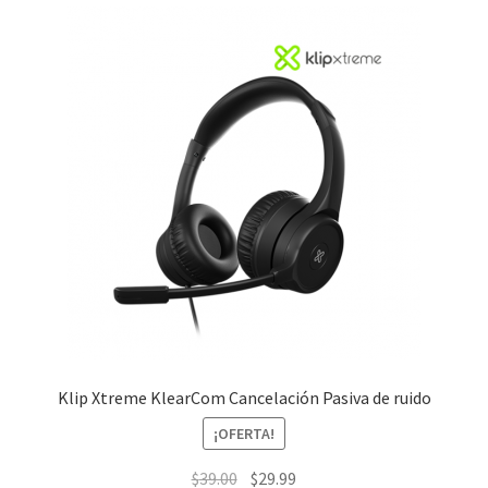
Klip Xtreme KlearCom Cancelación Pasiva de ruido
¡OFERTA!
El
El
$
39.00
$
29.99