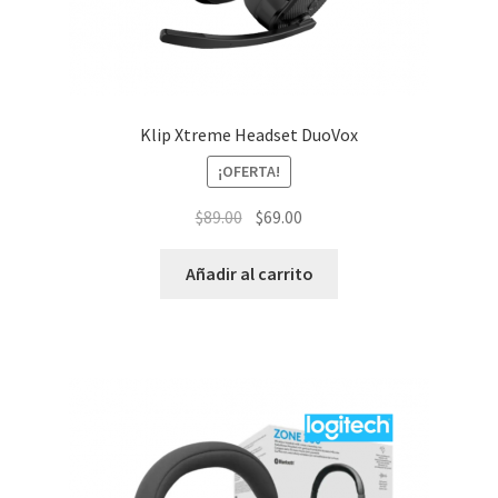
Klip Xtreme Headset DuoVox
¡OFERTA!
El
El
$
89.00
$
69.00
precio
precio
original
actual
Añadir al carrito
era:
es:
$89.00.
$69.00.