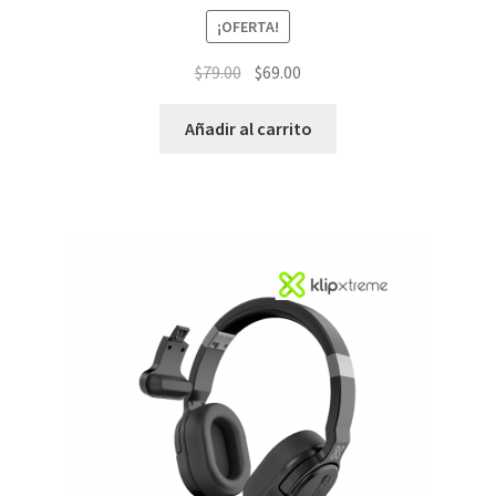
¡OFERTA!
El
El
$
79.00
$
69.00
precio
precio
original
actual
Añadir al carrito
era:
es:
$79.00.
$69.00.