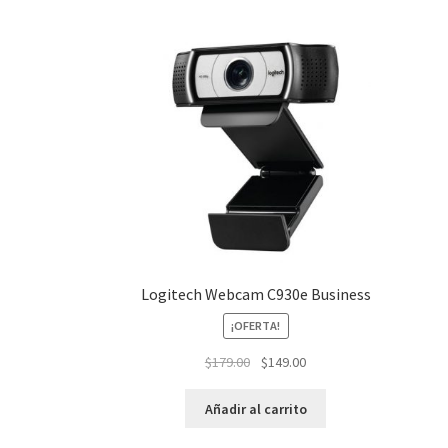
Logitech Webcam C930e Business
¡OFERTA!
El
El
$
179.00
$
149.00
precio
precio
original
actual
Añadir al carrito
era:
es: