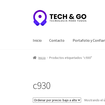
Ir
Ir
a
al
la
contenido
navegación
Inicio
Contacto
Portafolio y Confia
Inicio
Contacto
Portafolio y Confianza
Privac
Inicio
Productos etiquetados “c930”
c930
Mostrando el ú