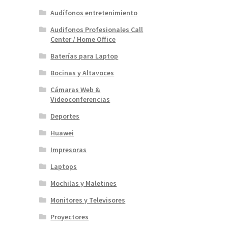
Audífonos entretenimiento
Audifonos Profesionales Call
Center / Home Office
Baterías para Laptop
Bocinas y Altavoces
Cámaras Web &
Videoconferencias
Deportes
Huawei
Impresoras
Laptops
Mochilas y Maletines
Monitores y Televisores
Proyectores