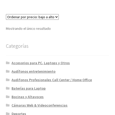
$69.00.
$54.00.
Mostrando el único resultado
Categorías
Accesorios para PC, Laptops y Otros
Audífonos entretenimiento
Audifonos Profesionales Call Center / Home Office
Baterías para Laptop
Bocinas y Altavoces
Cámaras Web & Videoconferencias
Deportes