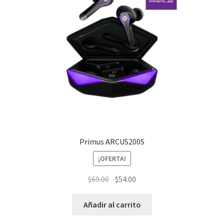
Primus ARCUS200S
¡OFERTA!
El
El
$
69.00
$
54.00
precio
precio
original
actual
Añadir al carrito
era:
es: